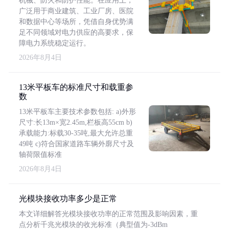
机械、防火和防护性能。在应用上，
广泛用于商业建筑、工业厂房、医院
和数据中心等场所，凭借自身优势满
足不同领域对电力供应的高要求，保
障电力系统稳定运行。
2026年8月4日
13米平板车的标准尺寸和载重参
数
13米平板车主要技术参数包括: a)外形
尺寸:长13m×宽2.45m,栏板高55cm b)
承载能力:标载30-35吨,最大允许总重
49吨 c)符合国家道路车辆外廓尺寸及
轴荷限值标准
2026年8月4日
光模块接收功率多少是正常
本文详细解答光模块接收功率的正常范围及影响因素，重
点分析千兆光模块的收光标准（典型值为-3dBm