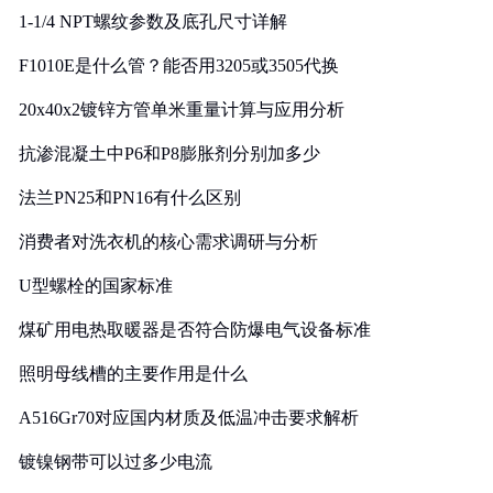
1-1/4 NPT螺纹参数及底孔尺寸详解
F1010E是什么管？能否用3205或3505代换
20x40x2镀锌方管单米重量计算与应用分析
抗渗混凝土中P6和P8膨胀剂分别加多少
法兰PN25和PN16有什么区别
消费者对洗衣机的核心需求调研与分析
U型螺栓的国家标准
煤矿用电热取暖器是否符合防爆电气设备标准
照明母线槽的主要作用是什么
A516Gr70对应国内材质及低温冲击要求解析
镀镍钢带可以过多少电流