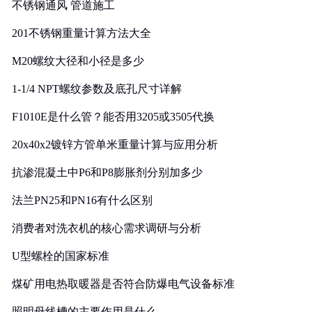
不锈钢通风 管道施工
201不锈钢重量计算方法大全
M20螺纹大径和小径是多少
1-1/4 NPT螺纹参数及底孔尺寸详解
F1010E是什么管？能否用3205或3505代换
20x40x2镀锌方管单米重量计算与应用分析
抗渗混凝土中P6和P8膨胀剂分别加多少
法兰PN25和PN16有什么区别
消费者对洗衣机的核心需求调研与分析
U型螺栓的国家标准
煤矿用电热取暖器是否符合防爆电气设备标准
照明母线槽的主要作用是什么