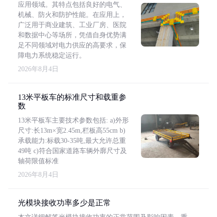
应用领域。其特点包括良好的电气、
机械、防火和防护性能。在应用上，
广泛用于商业建筑、工业厂房、医院
和数据中心等场所，凭借自身优势满
足不同领域对电力供应的高要求，保
障电力系统稳定运行。
2026年8月4日
13米平板车的标准尺寸和载重参
数
13米平板车主要技术参数包括: a)外形
尺寸:长13m×宽2.45m,栏板高55cm b)
承载能力:标载30-35吨,最大允许总重
49吨 c)符合国家道路车辆外廓尺寸及
轴荷限值标准
2026年8月4日
光模块接收功率多少是正常