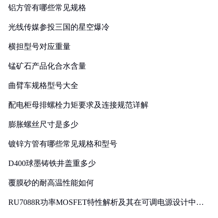
铝方管有哪些常见规格
光线传媒参投三国的星空爆冷
横担型号对应重量
锰矿石产品化合水含量
曲臂车规格型号大全
配电柜母排螺栓力矩要求及连接规范详解
膨胀螺丝尺寸是多少
镀锌方管有哪些常见规格和型号
D400球墨铸铁井盖重多少
覆膜砂的耐高温性能如何
RU7088R功率MOSFET特性解析及其在可调电源设计中的
实践