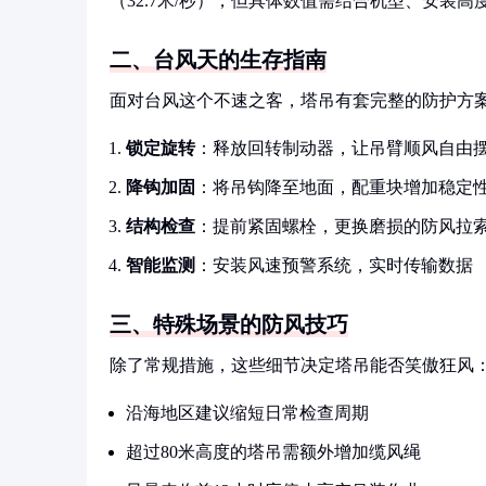
（32.7米/秒），但具体数值需结合机型、安装
二、台风天的生存指南
面对台风这个不速之客，塔吊有套完整的防护方
锁定旋转
：释放回转制动器，让吊臂顺风自由
降钩加固
：将吊钩降至地面，配重块增加稳定
结构检查
：提前紧固螺栓，更换磨损的防风拉
智能监测
：安装风速预警系统，实时传输数据
三、特殊场景的防风技巧
除了常规措施，这些细节决定塔吊能否笑傲狂风
沿海地区建议缩短日常检查周期
超过80米高度的塔吊需额外增加缆风绳