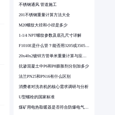
不锈钢通风 管道施工
201不锈钢重量计算方法大全
M20螺纹大径和小径是多少
1-1/4 NPT螺纹参数及底孔尺寸详解
F1010E是什么管？能否用3205或3505代
换
20x40x2镀锌方管单米重量计算与应用
分析
抗渗混凝土中P6和P8膨胀剂分别加多少
法兰PN25和PN16有什么区别
消费者对洗衣机的核心需求调研与分析
U型螺栓的国家标准
煤矿用电热取暖器是否符合防爆电气设
备标准