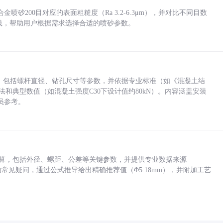
砂200目对应的表面粗糙度（Ra 3.2-6.3μm），并对比不同目数
业实践，帮助用户根据需求选择合适的喷砂参数。
力，包括螺杆直径、钻孔尺寸等参数，并依据专业标准（如《混凝土结
方法和典型数值（如混凝土强度C30下设计值约80kN）。内容涵盖安装
员参考。
底孔计算，包括外径、螺距、公差等关键参数，并提供专业数据来源
孔尺寸的常见疑问，通过公式推导给出精确推荐值（Φ5.18mm），并附加工艺