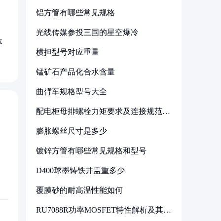
铝方管有哪些常见规格
光线传媒参投三国的星空爆冷
体
横担型号对应重量
锰矿石产品化合水含量
曲臂车规格型号大全
配电柜母排螺栓力矩要求及连接规范详
解
膨胀螺丝尺寸是多少
镀锌方管有哪些常见规格和型号
D400球墨铸铁井盖重多少
覆膜砂的耐高温性能如何
RU7088R功率MOSFET特性解析及其在
可调电源设计中的实践