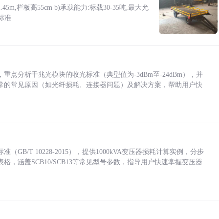
5m,栏板高55cm b)承载能力:标载30-35吨,最大允
标准
点分析千兆光模块的收光标准（典型值为-3dBm至-24dBm），并
常的常见原因（如光纤损耗、连接器问题）及解决方案，帮助用户快
/T 10228-2015），提供1000kVA变压器损耗计算实例，分步
，涵盖SCB10/SCB13等常见型号参数，指导用户快速掌握变压器