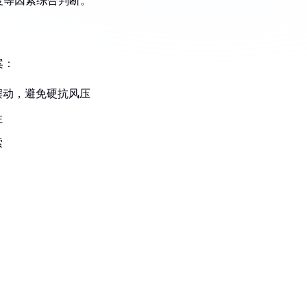
高度等因素综合判断。
案：
摆动，避免硬抗风压
性
索
：