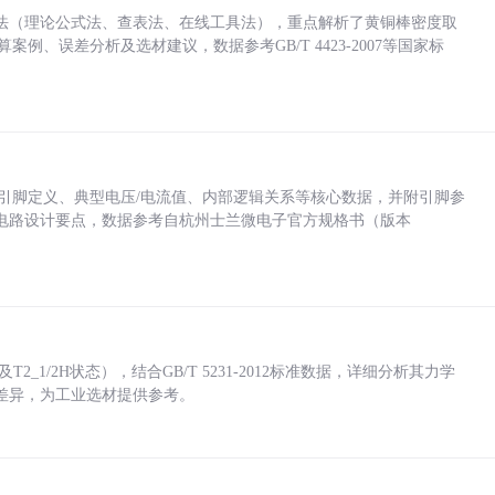
法（理论公式法、查表法、在线工具法），重点解析了黄铜棒密度取
计算案例、误差分析及选材建议，数据参考GB/T 4423-2007等国家标
括各引脚定义、典型电压/电流值、内部逻辑关系等核心数据，并附引脚参
电路设计要点，数据参考自杭州士兰微电子官方规格书（版本
_1/2H状态），结合GB/T 5231-2012标准数据，详细分析其力学
差异，为工业选材提供参考。