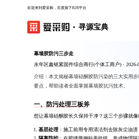
欢迎来到爱采购，百度旗下B2B平台
寻源宝典
幕墙胶防污三步走
永年区鑫铭紧固件综合商行(个体工商户)
·
2026-
介绍：
本文揭秘幕墙硅酮胶防污染的三大实用步
要点，帮助读者全面掌握幕墙胶抗污技术。
一、防污处理三板斧
想让幕墙硅酮胶长久保持干净？这三个步骤就像
基层处理
：施工前用专用清洁剂去除灰尘油渍
隔离防护
：在胶缝两侧贴美纹纸，形成物理隔