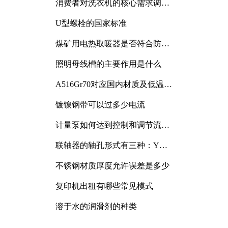
消费者对洗衣机的核心需求调研
与分析
U型螺栓的国家标准
煤矿用电热取暖器是否符合防爆
电气设备标准
照明母线槽的主要作用是什么
A516Gr70对应国内材质及低温冲
击要求解析
镀镍钢带可以过多少电流
计量泵如何达到控制和调节流量
的目的
联轴器的轴孔形式有三种：Y
型、J型、Z型
不锈钢材质厚度允许误差是多少
复印机出租有哪些常见模式
溶于水的润滑剂的种类