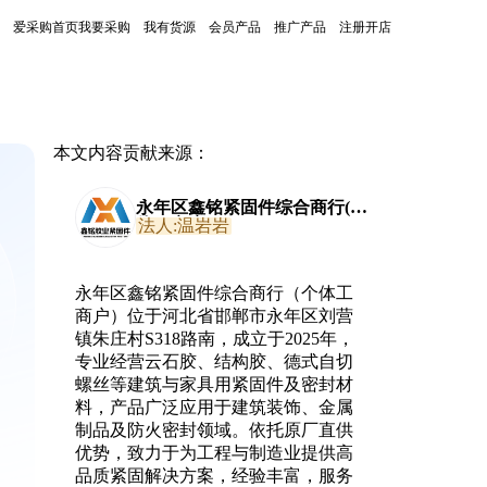
爱采购首页
我要采购
我有货源
会员产品
推广产品
注册开店
本文内容贡献来源：
永年区鑫铭紧固件综合商行(个
体工商户)
法人:温岩岩
永年区鑫铭紧固件综合商行（个体工
商户）位于河北省邯郸市永年区刘营
镇朱庄村S318路南，成立于2025年，
专业经营云石胶、结构胶、德式自切
螺丝等建筑与家具用紧固件及密封材
料，产品广泛应用于建筑装饰、金属
制品及防火密封领域。依托原厂直供
优势，致力于为工程与制造业提供高
品质紧固解决方案，经验丰富，服务