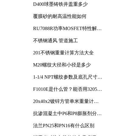
D400球墨铸铁井盖重多少
覆膜砂的耐高温性能如何
RU7088R功率MOSFET特性解析
及其在可调电源设计中的实践
不锈钢通风 管道施工
201不锈钢重量计算方法大全
M20螺纹大径和小径是多少
1-1/4 NPT螺纹参数及底孔尺寸详
解
F1010E是什么管？能否用3205或
3505代换
20x40x2镀锌方管单米重量计算
与应用分析
抗渗混凝土中P6和P8膨胀剂分别
加多少
法兰PN25和PN16有什么区别