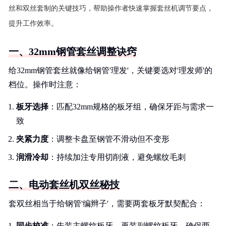
丝和双丝套制的关键技巧，帮助操作者快速掌握套丝机调节要点，
提升工作效率。
一、32mm钢管套丝调整诀窍
给32mm钢管套丝就像给钢管'理发'，关键要选对'理发师'的
档位。操作时注意：
板牙选择
：匹配32mm规格的板牙组，确保牙距与需求一
致
夹紧力度
：调整卡盘至钢管不滑动但不变形
润滑冷却
：持续加注专用切削液，避免螺纹毛刺
二、电动套丝机双丝秘技
套双丝相当于给钢管'编辫子'，需要两套板牙默契配合：
同步校准
：先装主螺纹板牙，再装副螺纹板牙，确保两