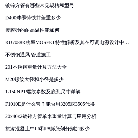
镀锌方管有哪些常见规格和型号
D400球墨铸铁井盖重多少
覆膜砂的耐高温性能如何
RU7088R功率MOSFET特性解析及其在可调电源设计中的
实践
不锈钢通风 管道施工
201不锈钢重量计算方法大全
M20螺纹大径和小径是多少
1-1/4 NPT螺纹参数及底孔尺寸详解
F1010E是什么管？能否用3205或3505代换
20x40x2镀锌方管单米重量计算与应用分析
抗渗混凝土中P6和P8膨胀剂分别加多少