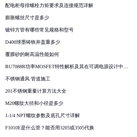
配电柜母排螺栓力矩要求及连接规范详解
膨胀螺丝尺寸是多少
镀锌方管有哪些常见规格和型号
D400球墨铸铁井盖重多少
覆膜砂的耐高温性能如何
RU7088R功率MOSFET特性解析及其在可调电源设计中的
实践
不锈钢通风 管道施工
201不锈钢重量计算方法大全
M20螺纹大径和小径是多少
1-1/4 NPT螺纹参数及底孔尺寸详解
F1010E是什么管？能否用3205或3505代换