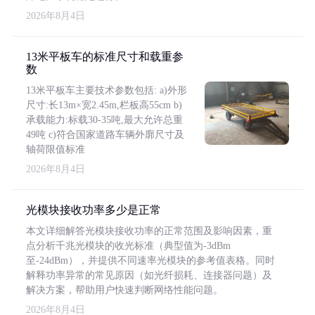
2026年8月4日
13米平板车的标准尺寸和载重参
数
13米平板车主要技术参数包括: a)外形
尺寸:长13m×宽2.45m,栏板高55cm b)
承载能力:标载30-35吨,最大允许总重
49吨 c)符合国家道路车辆外廓尺寸及
轴荷限值标准
2026年8月4日
光模块接收功率多少是正常
本文详细解答光模块接收功率的正常范围及影响因素，重
点分析千兆光模块的收光标准（典型值为-3dBm
至-24dBm），并提供不同速率光模块的参考值表格。同时
解释功率异常的常见原因（如光纤损耗、连接器问题）及
解决方案，帮助用户快速判断网络性能问题。
2026年8月4日