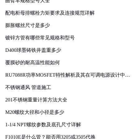
曲臂车规格型号大全
配电柜母排螺栓力矩要求及连接规范详解
膨胀螺丝尺寸是多少
镀锌方管有哪些常见规格和型号
D400球墨铸铁井盖重多少
覆膜砂的耐高温性能如何
RU7088R功率MOSFET特性解析及其在可调电源设计中的
实践
不锈钢通风 管道施工
201不锈钢重量计算方法大全
M20螺纹大径和小径是多少
1-1/4 NPT螺纹参数及底孔尺寸详解
F1010E是什么管？能否用3205或3505代换