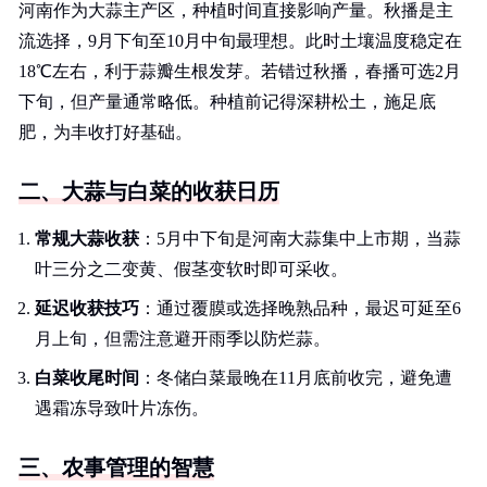
河南作为大蒜主产区，种植时间直接影响产量。秋播是主
流选择，9月下旬至10月中旬最理想。此时土壤温度稳定在
18℃左右，利于蒜瓣生根发芽。若错过秋播，春播可选2月
下旬，但产量通常略低。种植前记得深耕松土，施足底
肥，为丰收打好基础。
二、大蒜与白菜的收获日历
常规大蒜收获
：5月中下旬是河南大蒜集中上市期，当蒜
叶三分之二变黄、假茎变软时即可采收。
延迟收获技巧
：通过覆膜或选择晚熟品种，最迟可延至6
月上旬，但需注意避开雨季以防烂蒜。
白菜收尾时间
：冬储白菜最晚在11月底前收完，避免遭
遇霜冻导致叶片冻伤。
三、农事管理的智慧