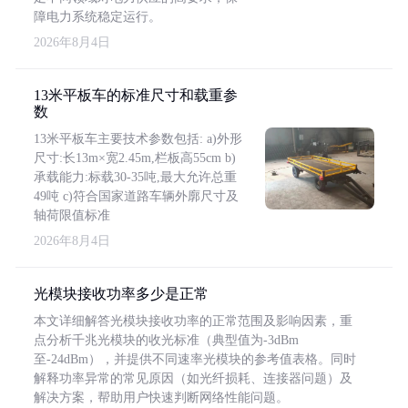
障电力系统稳定运行。
2026年8月4日
13米平板车的标准尺寸和载重参
数
13米平板车主要技术参数包括: a)外形
尺寸:长13m×宽2.45m,栏板高55cm b)
承载能力:标载30-35吨,最大允许总重
49吨 c)符合国家道路车辆外廓尺寸及
轴荷限值标准
2026年8月4日
光模块接收功率多少是正常
本文详细解答光模块接收功率的正常范围及影响因素，重
点分析千兆光模块的收光标准（典型值为-3dBm
至-24dBm），并提供不同速率光模块的参考值表格。同时
解释功率异常的常见原因（如光纤损耗、连接器问题）及
解决方案，帮助用户快速判断网络性能问题。