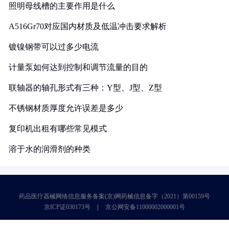
照明母线槽的主要作用是什么
A516Gr70对应国内材质及低温冲击要求解析
镀镍钢带可以过多少电流
计量泵如何达到控制和调节流量的目的
联轴器的轴孔形式有三种：Y型、J型、Z型
不锈钢材质厚度允许误差是多少
复印机出租有哪些常见模式
溶于水的润滑剂的种类
药品医疗器械网络信息服务备案(京)网药械信息备字（2021）第00159号
京ICP证030173号
京公网安备11000002000001号