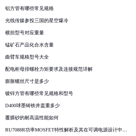
铝方管有哪些常见规格
光线传媒参投三国的星空爆冷
横担型号对应重量
锰矿石产品化合水含量
曲臂车规格型号大全
配电柜母排螺栓力矩要求及连接规范详解
膨胀螺丝尺寸是多少
镀锌方管有哪些常见规格和型号
D400球墨铸铁井盖重多少
覆膜砂的耐高温性能如何
RU7088R功率MOSFET特性解析及其在可调电源设计中的
实践