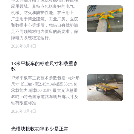
本文详细介绍了浇筑母线槽的特点和
应用领域。其特点包括良好的电气、
机械、防火和防护性能。在应用上，
广泛用于商业建筑、工业厂房、医院
和数据中心等场所，凭借自身优势满
足不同领域对电力供应的高要求，保
障电力系统稳定运行。
2026年8月4日
13米平板车的标准尺寸和载重参
数
13米平板车主要技术参数包括: a)外形
尺寸:长13m×宽2.45m,栏板高55cm b)
承载能力:标载30-35吨,最大允许总重
49吨 c)符合国家道路车辆外廓尺寸及
轴荷限值标准
2026年8月4日
光模块接收功率多少是正常