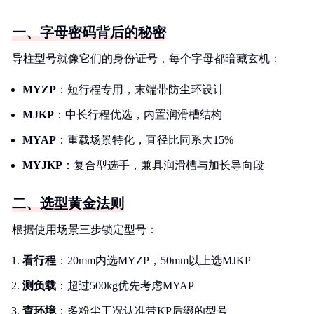
一、字母密码背后的秘密
导柱型号就像它们的身份证号，每个字母都暗藏玄机：
MYZP
：短行程专用，末端带防尘环设计
MJKP
：中长行程优选，内置润滑槽结构
MYAP
：重载场景特化，直径比同系大15%
MYJKP
：复合型选手，兼具润滑槽与加长导向段
二、选型黄金法则
根据使用场景三步锁定型号：
看行程
：20mm内选MYZP，50mm以上选MJKP
测负载
：超过500kg优先考虑MYAP
查环境
：多粉尘工况认准带KP后缀的型号