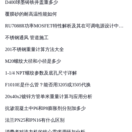
D400球墨铸铁井盖重多少
覆膜砂的耐高温性能如何
RU7088R功率MOSFET特性解析及其在可调电源设计中的
实践
不锈钢通风 管道施工
201不锈钢重量计算方法大全
M20螺纹大径和小径是多少
1-1/4 NPT螺纹参数及底孔尺寸详解
F1010E是什么管？能否用3205或3505代换
20x40x2镀锌方管单米重量计算与应用分析
抗渗混凝土中P6和P8膨胀剂分别加多少
法兰PN25和PN16有什么区别
消费者对洗衣机的核心需求调研与分析