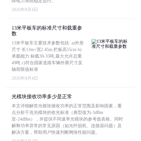
障电力系统稳定运行。
2026年8月4日
13米平板车的标准尺寸和载重参
数
13米平板车主要技术参数包括: a)外形
尺寸:长13m×宽2.45m,栏板高55cm b)
承载能力:标载30-35吨,最大允许总重
49吨 c)符合国家道路车辆外廓尺寸及
轴荷限值标准
2026年8月4日
光模块接收功率多少是正常
本文详细解答光模块接收功率的正常范围及影响因素，重
点分析千兆光模块的收光标准（典型值为-3dBm
至-24dBm），并提供不同速率光模块的参考值表格。同时
解释功率异常的常见原因（如光纤损耗、连接器问题）及
解决方案，帮助用户快速判断网络性能问题。