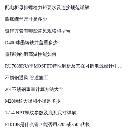
配电柜母排螺栓力矩要求及连接规范详解
膨胀螺丝尺寸是多少
镀锌方管有哪些常见规格和型号
D400球墨铸铁井盖重多少
覆膜砂的耐高温性能如何
RU7088R功率MOSFET特性解析及其在可调电源设计中的
实践
不锈钢通风 管道施工
201不锈钢重量计算方法大全
M20螺纹大径和小径是多少
1-1/4 NPT螺纹参数及底孔尺寸详解
F1010E是什么管？能否用3205或3505代换