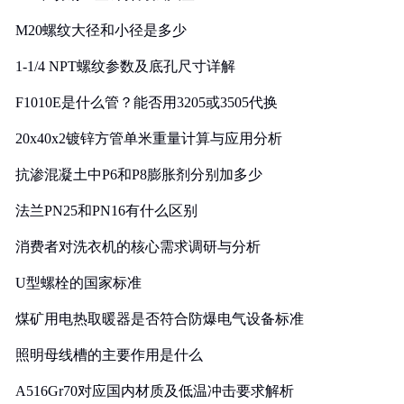
M20螺纹大径和小径是多少
1-1/4 NPT螺纹参数及底孔尺寸详解
F1010E是什么管？能否用3205或3505代换
20x40x2镀锌方管单米重量计算与应用分析
抗渗混凝土中P6和P8膨胀剂分别加多少
法兰PN25和PN16有什么区别
消费者对洗衣机的核心需求调研与分析
U型螺栓的国家标准
煤矿用电热取暖器是否符合防爆电气设备标准
照明母线槽的主要作用是什么
A516Gr70对应国内材质及低温冲击要求解析