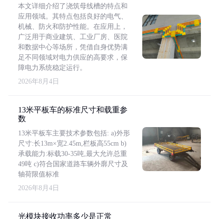
本文详细介绍了浇筑母线槽的特点和
应用领域。其特点包括良好的电气、
机械、防火和防护性能。在应用上，
广泛用于商业建筑、工业厂房、医院
和数据中心等场所，凭借自身优势满
足不同领域对电力供应的高要求，保
障电力系统稳定运行。
2026年8月4日
13米平板车的标准尺寸和载重参
数
13米平板车主要技术参数包括: a)外形
尺寸:长13m×宽2.45m,栏板高55cm b)
承载能力:标载30-35吨,最大允许总重
49吨 c)符合国家道路车辆外廓尺寸及
轴荷限值标准
2026年8月4日
光模块接收功率多少是正常