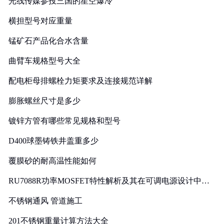
光线传媒参投三国的星空爆冷
横担型号对应重量
锰矿石产品化合水含量
曲臂车规格型号大全
配电柜母排螺栓力矩要求及连接规范详解
膨胀螺丝尺寸是多少
镀锌方管有哪些常见规格和型号
D400球墨铸铁井盖重多少
覆膜砂的耐高温性能如何
RU7088R功率MOSFET特性解析及其在可调电源设计中的
实践
不锈钢通风 管道施工
201不锈钢重量计算方法大全