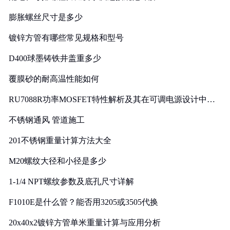
膨胀螺丝尺寸是多少
镀锌方管有哪些常见规格和型号
D400球墨铸铁井盖重多少
覆膜砂的耐高温性能如何
RU7088R功率MOSFET特性解析及其在可调电源设计中的
实践
不锈钢通风 管道施工
201不锈钢重量计算方法大全
M20螺纹大径和小径是多少
1-1/4 NPT螺纹参数及底孔尺寸详解
F1010E是什么管？能否用3205或3505代换
20x40x2镀锌方管单米重量计算与应用分析