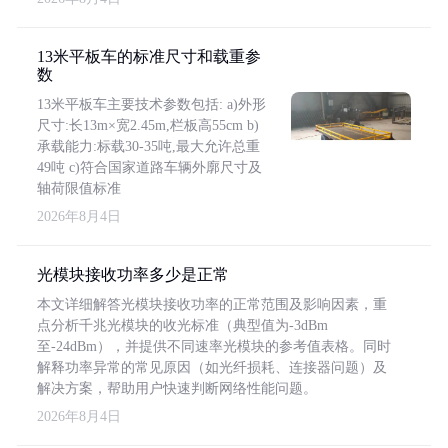
13米平板车的标准尺寸和载重参
数
13米平板车主要技术参数包括: a)外形
尺寸:长13m×宽2.45m,栏板高55cm b)
承载能力:标载30-35吨,最大允许总重
49吨 c)符合国家道路车辆外廓尺寸及
轴荷限值标准
2026年8月4日
光模块接收功率多少是正常
本文详细解答光模块接收功率的正常范围及影响因素，重
点分析千兆光模块的收光标准（典型值为-3dBm
至-24dBm），并提供不同速率光模块的参考值表格。同时
解释功率异常的常见原因（如光纤损耗、连接器问题）及
解决方案，帮助用户快速判断网络性能问题。
2026年8月4日