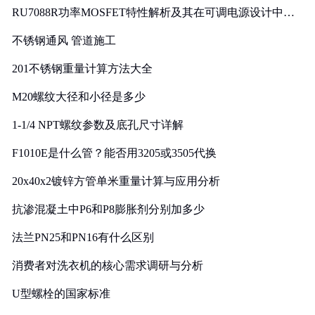
RU7088R功率MOSFET特性解析及其在可调电源设计中的
实践
不锈钢通风 管道施工
201不锈钢重量计算方法大全
M20螺纹大径和小径是多少
1-1/4 NPT螺纹参数及底孔尺寸详解
F1010E是什么管？能否用3205或3505代换
20x40x2镀锌方管单米重量计算与应用分析
抗渗混凝土中P6和P8膨胀剂分别加多少
法兰PN25和PN16有什么区别
消费者对洗衣机的核心需求调研与分析
U型螺栓的国家标准