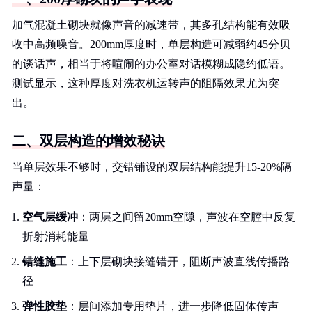
加气混凝土砌块就像声音的减速带，其多孔结构能有效吸
收中高频噪音。200mm厚度时，单层构造可减弱约45分贝
的谈话声，相当于将喧闹的办公室对话模糊成隐约低语。
测试显示，这种厚度对洗衣机运转声的阻隔效果尤为突
出。
二、双层构造的增效秘诀
当单层效果不够时，交错铺设的双层结构能提升15-20%隔
声量：
空气层缓冲
：两层之间留20mm空隙，声波在空腔中反复
折射消耗能量
错缝施工
：上下层砌块接缝错开，阻断声波直线传播路
径
弹性胶垫
：层间添加专用垫片，进一步降低固体传声