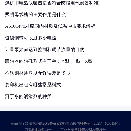
煤矿用电热取暖器是否符合防爆电气设备标准
照明母线槽的主要作用是什么
A516Gr70对应国内材质及低温冲击要求解析
镀镍钢带可以过多少电流
计量泵如何达到控制和调节流量的目的
联轴器的轴孔形式有三种：Y型、J型、Z型
不锈钢材质厚度允许误差是多少
复印机出租有哪些常见模式
溶于水的润滑剂的种类
药品医疗器械网络信息服务备案(京)网药械信息备字（2021）第00159号
京ICP证030173号
京公网安备11000002000001号