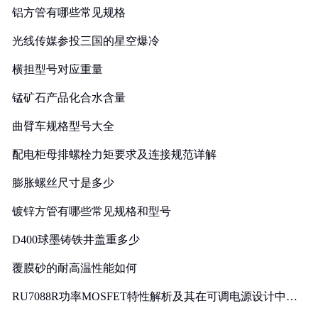
铝方管有哪些常见规格
光线传媒参投三国的星空爆冷
横担型号对应重量
锰矿石产品化合水含量
曲臂车规格型号大全
配电柜母排螺栓力矩要求及连接规范详解
膨胀螺丝尺寸是多少
镀锌方管有哪些常见规格和型号
D400球墨铸铁井盖重多少
覆膜砂的耐高温性能如何
RU7088R功率MOSFET特性解析及其在可调电源设计中的
实践