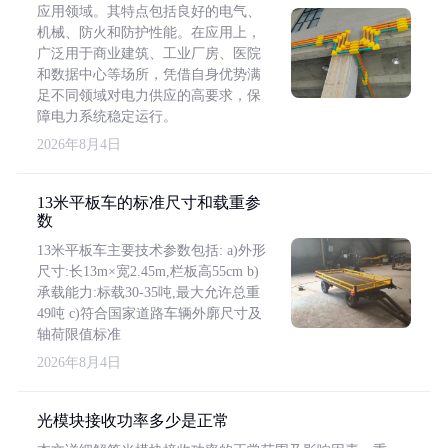
应用领域。其特点包括良好的电气、
机械、防火和防护性能。在应用上，
广泛用于商业建筑、工业厂房、医院
和数据中心等场所，凭借自身优势满
足不同领域对电力供应的高要求，保
障电力系统稳定运行。
2026年8月4日
13米平板车的标准尺寸和载重参
数
13米平板车主要技术参数包括: a)外形
尺寸:长13m×宽2.45m,栏板高55cm b)
承载能力:标载30-35吨,最大允许总重
49吨 c)符合国家道路车辆外廓尺寸及
轴荷限值标准
2026年8月4日
光模块接收功率多少是正常