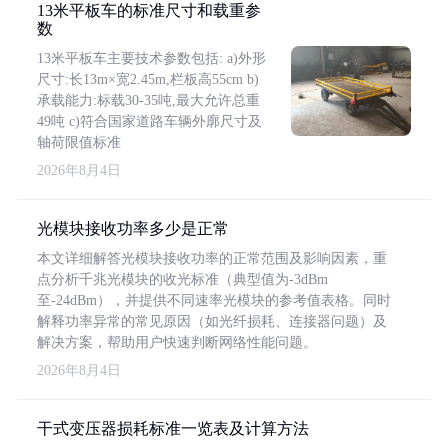
13米平板车的标准尺寸和载重参
数
13米平板车主要技术参数包括: a)外形
尺寸:长13m×宽2.45m,栏板高55cm b)
承载能力:标载30-35吨,最大允许总重
49吨 c)符合国家道路车辆外廓尺寸及
轴荷限值标准
2026年8月4日
光模块接收功率多少是正常
本文详细解答光模块接收功率的正常范围及影响因素，重
点分析千兆光模块的收光标准（典型值为-3dBm
至-24dBm），并提供不同速率光模块的参考值表格。同时
解释功率异常的常见原因（如光纤损耗、连接器问题）及
解决方案，帮助用户快速判断网络性能问题。
2026年8月4日
干式变压器损耗标准一览表及计算方法