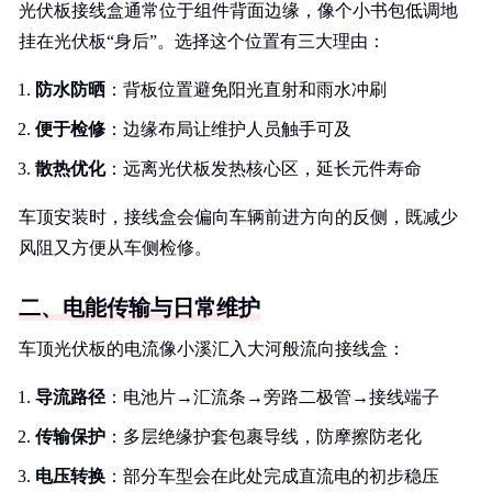
光伏板接线盒通常位于组件背面边缘，像个小书包低调地
挂在光伏板“身后”。选择这个位置有三大理由：
防水防晒
：背板位置避免阳光直射和雨水冲刷
便于检修
：边缘布局让维护人员触手可及
散热优化
：远离光伏板发热核心区，延长元件寿命
车顶安装时，接线盒会偏向车辆前进方向的反侧，既减少
风阻又方便从车侧检修。
二、电能传输与日常维护
车顶光伏板的电流像小溪汇入大河般流向接线盒：
导流路径
：电池片→汇流条→旁路二极管→接线端子
传输保护
：多层绝缘护套包裹导线，防摩擦防老化
电压转换
：部分车型会在此处完成直流电的初步稳压