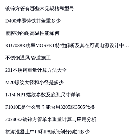
镀锌方管有哪些常见规格和型号
D400球墨铸铁井盖重多少
覆膜砂的耐高温性能如何
RU7088R功率MOSFET特性解析及其在可调电源设计中的
实践
不锈钢通风 管道施工
201不锈钢重量计算方法大全
M20螺纹大径和小径是多少
1-1/4 NPT螺纹参数及底孔尺寸详解
F1010E是什么管？能否用3205或3505代换
20x40x2镀锌方管单米重量计算与应用分析
抗渗混凝土中P6和P8膨胀剂分别加多少