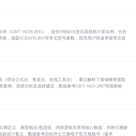
/T 10228-2015），提供1000kVA变压器损耗计算实例，分步
，涵盖SCB10/SCB13等常见型号参数，指导用户快速掌握变压器
法（理论公式法、查表法、在线工具法），重点解析了黄铜棒密度取
计算案例、误差分析及选材建议，数据参考GB/T 4423-2007等国家标
括各引脚定义、典型电压/电流值、内部逻辑关系等核心数据，并附引脚参
电路设计要点，数据参考自杭州士兰微电子官方规格书（版本