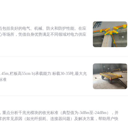
点包括良好的电气、机械、防火和防护性能。在应
心等场所，凭借自身优势满足不同领域对电力供应
5m,栏板高55cm b)承载能力:标载30-35吨,最大允
标准
点分析千兆光模块的收光标准（典型值为-3dBm至-24dBm），并
常的常见原因（如光纤损耗、连接器问题）及解决方案，帮助用户快