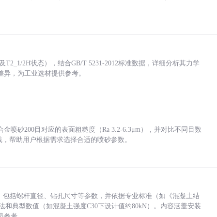
_1/2H状态），结合GB/T 5231-2012标准数据，详细分析其力学
差异，为工业选材提供参考。
砂200目对应的表面粗糙度（Ra 3.2-6.3μm），并对比不同目数
业实践，帮助用户根据需求选择合适的喷砂参数。
力，包括螺杆直径、钻孔尺寸等参数，并依据专业标准（如《混凝土结
方法和典型数值（如混凝土强度C30下设计值约80kN）。内容涵盖安装
员参考。