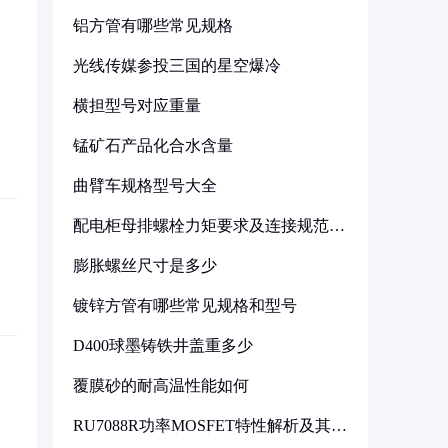
铝方管有哪些常见规格
光线传媒参投三国的星空爆冷
横担型号对应重量
锰矿石产品化合水含量
曲臂车规格型号大全
配电柜母排螺栓力矩要求及连接规范详
解
膨胀螺丝尺寸是多少
镀锌方管有哪些常见规格和型号
D400球墨铸铁井盖重多少
覆膜砂的耐高温性能如何
RU7088R功率MOSFET特性解析及其在
可调电源设计中的实践