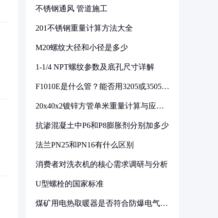
不锈钢通风 管道施工
201不锈钢重量计算方法大全
M20螺纹大径和小径是多少
1-1/4 NPT螺纹参数及底孔尺寸详解
F1010E是什么管？能否用3205或3505代
换
20x40x2镀锌方管单米重量计算与应用
分析
抗渗混凝土中P6和P8膨胀剂分别加多少
法兰PN25和PN16有什么区别
消费者对洗衣机的核心需求调研与分析
U型螺栓的国家标准
煤矿用电热取暖器是否符合防爆电气设
备标准