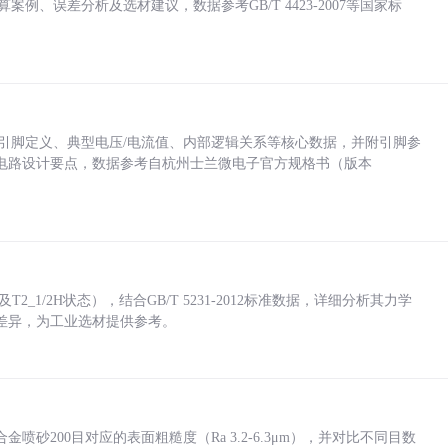
计算案例、误差分析及选材建议，数据参考GB/T 4423-2007等国家标
括各引脚定义、典型电压/电流值、内部逻辑关系等核心数据，并附引脚参
电路设计要点，数据参考自杭州士兰微电子官方规格书（版本
_1/2H状态），结合GB/T 5231-2012标准数据，详细分析其力学
差异，为工业选材提供参考。
砂200目对应的表面粗糙度（Ra 3.2-6.3μm），并对比不同目数