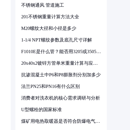
不锈钢通风 管道施工
201不锈钢重量计算方法大全
M20螺纹大径和小径是多少
1-1/4 NPT螺纹参数及底孔尺寸详解
F1010E是什么管？能否用3205或3505代
换
20x40x2镀锌方管单米重量计算与应用
分析
抗渗混凝土中P6和P8膨胀剂分别加多少
法兰PN25和PN16有什么区别
消费者对洗衣机的核心需求调研与分析
U型螺栓的国家标准
煤矿用电热取暖器是否符合防爆电气设
备标准