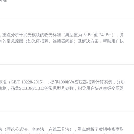
标准
点分析千兆光模块的收光标准（典型值为-3dBm至-24dBm），并
常的常见原因（如光纤损耗、连接器问题）及解决方案，帮助用户快
/T 10228-2015），提供1000kVA变压器损耗计算实例，分步
，涵盖SCB10/SCB13等常见型号参数，指导用户快速掌握变压器
法（理论公式法、查表法、在线工具法），重点解析了黄铜棒密度取