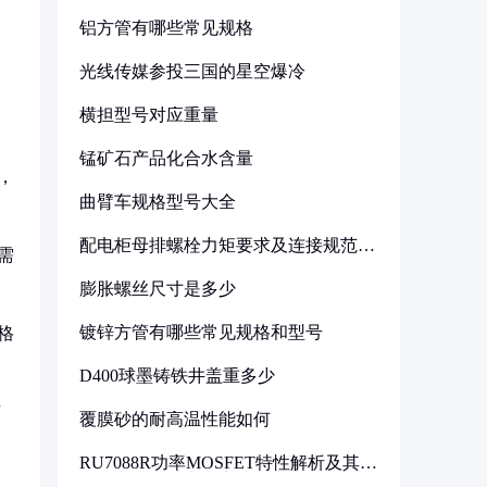
铝方管有哪些常见规格
光线传媒参投三国的星空爆冷
横担型号对应重量
锰矿石产品化合水含量
，
曲臂车规格型号大全
配电柜母排螺栓力矩要求及连接规范详
需
解
膨胀螺丝尺寸是多少
镀锌方管有哪些常见规格和型号
格
D400球墨铸铁井盖重多少
市
覆膜砂的耐高温性能如何
RU7088R功率MOSFET特性解析及其在
可调电源设计中的实践