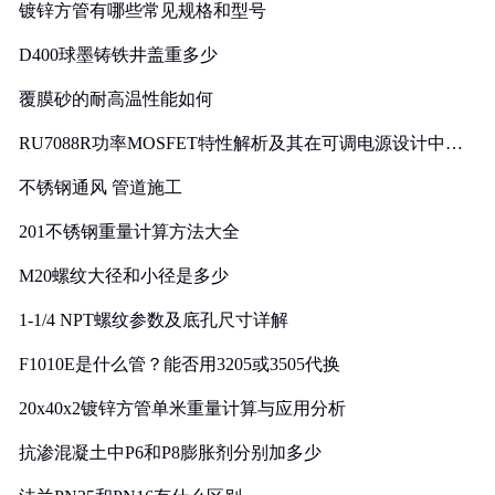
镀锌方管有哪些常见规格和型号
D400球墨铸铁井盖重多少
覆膜砂的耐高温性能如何
RU7088R功率MOSFET特性解析及其在可调电源设计中的
实践
不锈钢通风 管道施工
201不锈钢重量计算方法大全
M20螺纹大径和小径是多少
1-1/4 NPT螺纹参数及底孔尺寸详解
F1010E是什么管？能否用3205或3505代换
20x40x2镀锌方管单米重量计算与应用分析
抗渗混凝土中P6和P8膨胀剂分别加多少