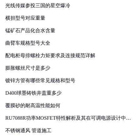
光线传媒参投三国的星空爆冷
横担型号对应重量
锰矿石产品化合水含量
曲臂车规格型号大全
配电柜母排螺栓力矩要求及连接规范详解
膨胀螺丝尺寸是多少
镀锌方管有哪些常见规格和型号
D400球墨铸铁井盖重多少
覆膜砂的耐高温性能如何
RU7088R功率MOSFET特性解析及其在可调电源设计中的
实践
不锈钢通风 管道施工