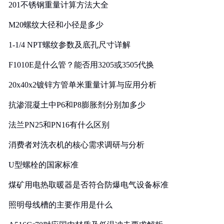
201不锈钢重量计算方法大全
M20螺纹大径和小径是多少
1-1/4 NPT螺纹参数及底孔尺寸详解
F1010E是什么管？能否用3205或3505代换
20x40x2镀锌方管单米重量计算与应用分析
抗渗混凝土中P6和P8膨胀剂分别加多少
法兰PN25和PN16有什么区别
消费者对洗衣机的核心需求调研与分析
U型螺栓的国家标准
煤矿用电热取暖器是否符合防爆电气设备标准
照明母线槽的主要作用是什么