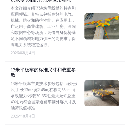
本文详细介绍了浇筑母线槽的特点和
应用领域。其特点包括良好的电气、
机械、防火和防护性能。在应用上，
广泛用于商业建筑、工业厂房、医院
和数据中心等场所，凭借自身优势满
足不同领域对电力供应的高要求，保
障电力系统稳定运行。
2026年8月4日
13米平板车的标准尺寸和载重参
数
13米平板车主要技术参数包括: a)外形
尺寸:长13m×宽2.45m,栏板高55cm b)
承载能力:标载30-35吨,最大允许总重
49吨 c)符合国家道路车辆外廓尺寸及
轴荷限值标准
2026年8月4日