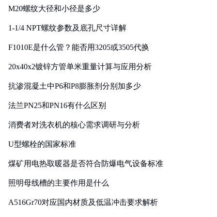
M20螺纹大径和小径是多少
1-1/4 NPT螺纹参数及底孔尺寸详解
F1010E是什么管？能否用3205或3505代换
20x40x2镀锌方管单米重量计算与应用分析
抗渗混凝土中P6和P8膨胀剂分别加多少
法兰PN25和PN16有什么区别
消费者对洗衣机的核心需求调研与分析
U型螺栓的国家标准
煤矿用电热取暖器是否符合防爆电气设备标准
照明母线槽的主要作用是什么
A516Gr70对应国内材质及低温冲击要求解析