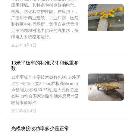
应用领域。其特点包括良好的电气、
机械、防火和防护性能。在应用上，
广泛用于商业建筑、工业厂房、医院
和数据中心等场所，凭借自身优势满
足不同领域对电力供应的高要求，保
障电力系统稳定运行。
2026年8月4日
13米平板车的标准尺寸和载重参
数
13米平板车主要技术参数包括: a)外形
尺寸:长13m×宽2.45m,栏板高55cm b)
承载能力:标载30-35吨,最大允许总重
49吨 c)符合国家道路车辆外廓尺寸及
轴荷限值标准
2026年8月4日
光模块接收功率多少是正常