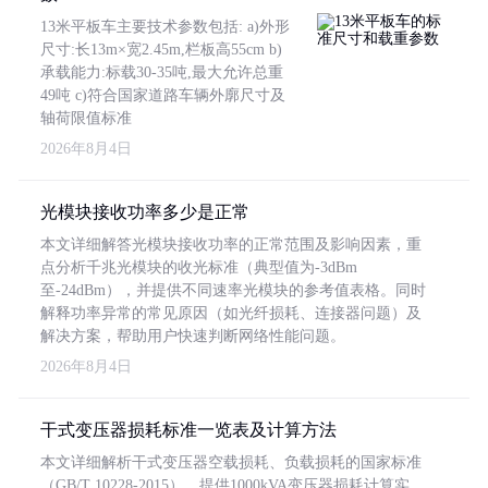
13米平板车主要技术参数包括: a)外形
尺寸:长13m×宽2.45m,栏板高55cm b)
承载能力:标载30-35吨,最大允许总重
49吨 c)符合国家道路车辆外廓尺寸及
轴荷限值标准
2026年8月4日
光模块接收功率多少是正常
本文详细解答光模块接收功率的正常范围及影响因素，重
点分析千兆光模块的收光标准（典型值为-3dBm
至-24dBm），并提供不同速率光模块的参考值表格。同时
解释功率异常的常见原因（如光纤损耗、连接器问题）及
解决方案，帮助用户快速判断网络性能问题。
2026年8月4日
干式变压器损耗标准一览表及计算方法
本文详细解析干式变压器空载损耗、负载损耗的国家标准
（GB/T 10228-2015），提供1000kVA变压器损耗计算实