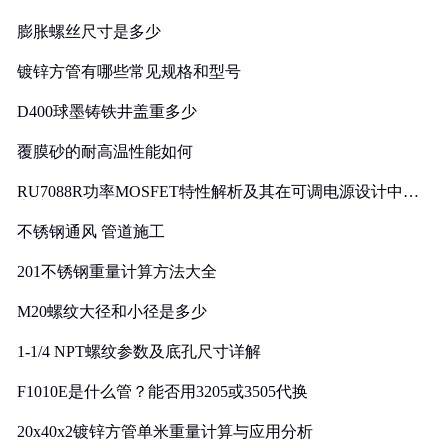
膨胀螺丝尺寸是多少
镀锌方管有哪些常见规格和型号
D400球墨铸铁井盖重多少
覆膜砂的耐高温性能如何
RU7088R功率MOSFET特性解析及其在可调电源设计中的
实践
不锈钢通风 管道施工
201不锈钢重量计算方法大全
M20螺纹大径和小径是多少
1-1/4 NPT螺纹参数及底孔尺寸详解
F1010E是什么管？能否用3205或3505代换
20x40x2镀锌方管单米重量计算与应用分析