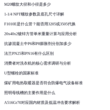
M20螺纹大径和小径是多少
1-1/4 NPT螺纹参数及底孔尺寸详解
F1010E是什么管？能否用3205或3505代换
20x40x2镀锌方管单米重量计算与应用分析
抗渗混凝土中P6和P8膨胀剂分别加多少
法兰PN25和PN16有什么区别
消费者对洗衣机的核心需求调研与分析
U型螺栓的国家标准
煤矿用电热取暖器是否符合防爆电气设备标准
照明母线槽的主要作用是什么
A516Gr70对应国内材质及低温冲击要求解析