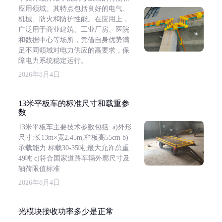
应用领域。其特点包括良好的电气、
机械、防火和防护性能。在应用上，
广泛用于商业建筑、工业厂房、医院
和数据中心等场所，凭借自身优势满
足不同领域对电力供应的高要求，保
障电力系统稳定运行。
2026年8月4日
13米平板车的标准尺寸和载重参
数
13米平板车主要技术参数包括: a)外形
尺寸:长13m×宽2.45m,栏板高55cm b)
承载能力:标载30-35吨,最大允许总重
49吨 c)符合国家道路车辆外廓尺寸及
轴荷限值标准
2026年8月4日
光模块接收功率多少是正常