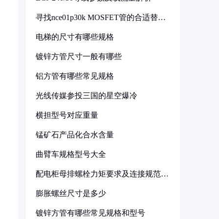
寻找nce01p30k MOSFET管的合适替代
型号
电梯的尺寸有哪些规格
镀锌方管尺寸一般有哪些
铝方管有哪些常见规格
光线传媒参投三国的星空爆冷
横担型号对应重量
锰矿石产品化合水含量
曲臂车规格型号大全
配电柜母排螺栓力矩要求及连接规范详
解
膨胀螺丝尺寸是多少
镀锌方管有哪些常见规格和型号