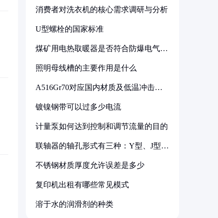
消费者对洗衣机的核心需求调研与分析
U型螺栓的国家标准
煤矿用电热取暖器是否符合防爆电气设
备标准
照明母线槽的主要作用是什么
A516Gr70对应国内材质及低温冲击要
求解析
镀镍钢带可以过多少电流
计量泵如何达到控制和调节流量的目的
联轴器的轴孔形式有三种：Y型、J型、
Z型
不锈钢材质厚度允许误差是多少
复印机出租有哪些常见模式
溶于水的润滑剂的种类