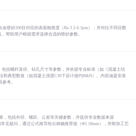
砂200目对应的表面粗糙度（Ra 3.2-6.3μm），并对比不同目数
业实践，帮助用户根据需求选择合适的喷砂参数。
力，包括螺杆直径、钻孔尺寸等参数，并依据专业标准（如《混凝土结
方法和典型数值（如混凝土强度C30下设计值约80kN）。内容涵盖安装
员参考。
底孔计算，包括外径、螺距、公差等关键参数，并提供专业数据来源
孔尺寸的常见疑问，通过公式推导给出精确推荐值（Φ5.18mm），并附加工艺