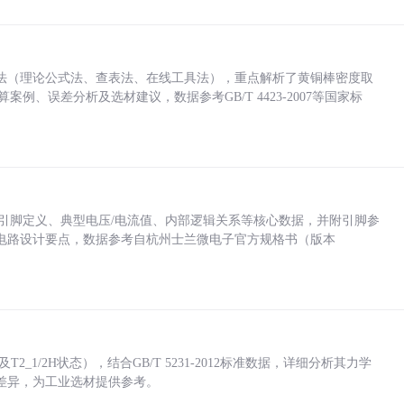
法（理论公式法、查表法、在线工具法），重点解析了黄铜棒密度取
计算案例、误差分析及选材建议，数据参考GB/T 4423-2007等国家标
括各引脚定义、典型电压/电流值、内部逻辑关系等核心数据，并附引脚参
电路设计要点，数据参考自杭州士兰微电子官方规格书（版本
_1/2H状态），结合GB/T 5231-2012标准数据，详细分析其力学
差异，为工业选材提供参考。