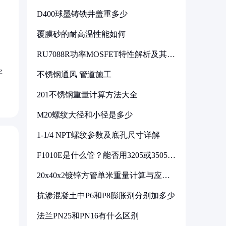
D400球墨铸铁井盖重多少
覆膜砂的耐高温性能如何
RU7088R功率MOSFET特性解析及其在
可调电源设计中的实践
字
不锈钢通风 管道施工
201不锈钢重量计算方法大全
M20螺纹大径和小径是多少
1-1/4 NPT螺纹参数及底孔尺寸详解
F1010E是什么管？能否用3205或3505代
换
20x40x2镀锌方管单米重量计算与应用
分析
抗渗混凝土中P6和P8膨胀剂分别加多少
法兰PN25和PN16有什么区别