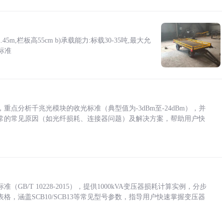
5m,栏板高55cm b)承载能力:标载30-35吨,最大允
标准
点分析千兆光模块的收光标准（典型值为-3dBm至-24dBm），并
常的常见原因（如光纤损耗、连接器问题）及解决方案，帮助用户快
/T 10228-2015），提供1000kVA变压器损耗计算实例，分步
，涵盖SCB10/SCB13等常见型号参数，指导用户快速掌握变压器