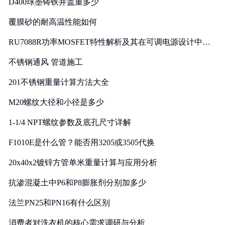
D400球墨铸铁井盖重多少
覆膜砂的耐高温性能如何
RU7088R功率MOSFET特性解析及其在可调电源设计中的
实践
不锈钢通风 管道施工
201不锈钢重量计算方法大全
M20螺纹大径和小径是多少
1-1/4 NPT螺纹参数及底孔尺寸详解
F1010E是什么管？能否用3205或3505代换
20x40x2镀锌方管单米重量计算与应用分析
抗渗混凝土中P6和P8膨胀剂分别加多少
法兰PN25和PN16有什么区别
消费者对洗衣机的核心需求调研与分析