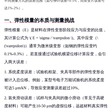
不同测量方式的误差范围（如引伸计误差<0.5%，而应变片误差可
达1%-2%）。
一、弹性模量的本质与测量挑战
弹性模量（E）是材料在弹性变形阶段应力与应变的比值，
其计算公式为 \( E = \sigma / \varepsilon \)。其中应变（\
(\varepsilon\)）通常为微米级变形（如钢的弹性应变约
0.1%-0.3%）。若直接通过试验机横梁位移计算应变，会引
入两大误差：
1. 系统柔度误差：试验机框架、夹具等部件的弹性变形会
被计入总位移。例如，某型号电子万能试验机的系统柔度
可达5 μm/kN，导致应变测量误差超过10%。
2. 装夹滑动误差：试样与夹具间的微小滑动（常见于高硬
度材料）可能产生10-50 μm的虚假位移，远超材料真实弹性