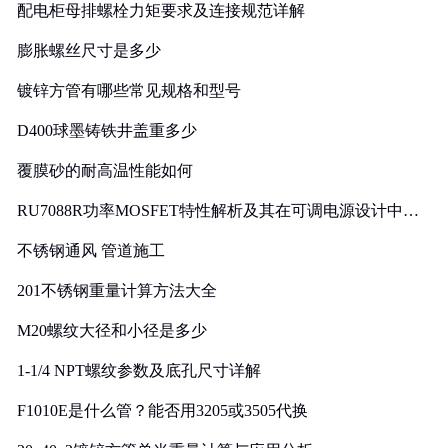
配电柜母排螺栓力矩要求及连接规范详解
膨胀螺丝尺寸是多少
镀锌方管有哪些常见规格和型号
D400球墨铸铁井盖重多少
覆膜砂的耐高温性能如何
RU7088R功率MOSFET特性解析及其在可调电源设计中的
实践
不锈钢通风 管道施工
201不锈钢重量计算方法大全
M20螺纹大径和小径是多少
1-1/4 NPT螺纹参数及底孔尺寸详解
F1010E是什么管？能否用3205或3505代换