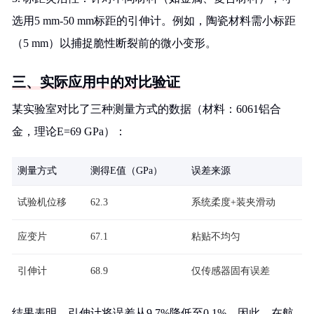
选用5 mm-50 mm标距的引伸计。例如，陶瓷材料需小标距
（5 mm）以捕捉脆性断裂前的微小变形。
三、实际应用中的对比验证
某实验室对比了三种测量方式的数据（材料：6061铝合
金，理论E=69 GPa）：
测量方式
测得E值（GPa）
误差来源
试验机位移
62.3
系统柔度+装夹滑动
应变片
67.1
粘贴不均匀
引伸计
68.9
仅传感器固有误差
结果表明，引伸计将误差从9.7%降低至0.1%。因此，在航