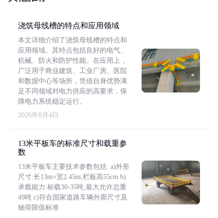
浇筑母线槽的特点和应用领域
本文详细介绍了浇筑母线槽的特点和
应用领域。其特点包括良好的电气、
机械、防火和防护性能。在应用上，
广泛用于商业建筑、工业厂房、医院
和数据中心等场所，凭借自身优势满
足不同领域对电力供应的高要求，保
障电力系统稳定运行。
2026年8月4日
13米平板车的标准尺寸和载重参
数
13米平板车主要技术参数包括: a)外形
尺寸:长13m×宽2.45m,栏板高55cm b)
承载能力:标载30-35吨,最大允许总重
49吨 c)符合国家道路车辆外廓尺寸及
轴荷限值标准