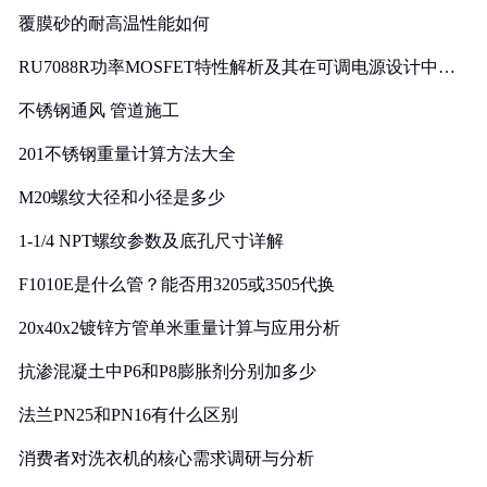
覆膜砂的耐高温性能如何
RU7088R功率MOSFET特性解析及其在可调电源设计中的
实践
不锈钢通风 管道施工
201不锈钢重量计算方法大全
M20螺纹大径和小径是多少
1-1/4 NPT螺纹参数及底孔尺寸详解
F1010E是什么管？能否用3205或3505代换
20x40x2镀锌方管单米重量计算与应用分析
抗渗混凝土中P6和P8膨胀剂分别加多少
法兰PN25和PN16有什么区别
消费者对洗衣机的核心需求调研与分析