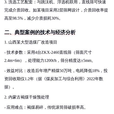
3. 洗选工艺配套：与跳汰机、浮选机联用，直线筛可快速
完成介质回收。如某项目采用2层筛网设计，介质回收率提
高至98.5%，减少介质损耗30%。
二、典型案例的技术与经济分析
1. 山西某大型选煤厂改造项目
- 技术参数：采用4台ZKX-2460直线筛（筛面尺寸
2.4m×6m），处理能力1200t/h，筛分精度达±5mm。
- 效益对比：改造后年增产精煤50万吨，电耗降低18%，投
资回收期仅1.2年（据《煤炭加工与综合利用》2022年数
据）。
2. 内蒙古褐煤干燥预处理
- 应用难点：褐煤易碎，传统滚筒筛破损率高。