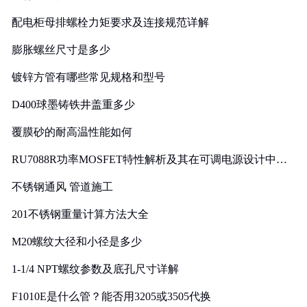
配电柜母排螺栓力矩要求及连接规范详解
膨胀螺丝尺寸是多少
镀锌方管有哪些常见规格和型号
D400球墨铸铁井盖重多少
覆膜砂的耐高温性能如何
RU7088R功率MOSFET特性解析及其在可调电源设计中的
实践
不锈钢通风 管道施工
201不锈钢重量计算方法大全
M20螺纹大径和小径是多少
1-1/4 NPT螺纹参数及底孔尺寸详解
F1010E是什么管？能否用3205或3505代换