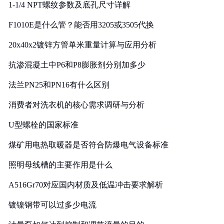
1-1/4 NPT螺纹参数及底孔尺寸详解
F1010E是什么管？能否用3205或3505代换
20x40x2镀锌方管单米重量计算与应用分析
抗渗混凝土中P6和P8膨胀剂分别加多少
法兰PN25和PN16有什么区别
消费者对洗衣机的核心需求调研与分析
U型螺栓的国家标准
煤矿用电热取暖器是否符合防爆电气设备标准
照明母线槽的主要作用是什么
A516Gr70对应国内材质及低温冲击要求解析
镀镍钢带可以过多少电流