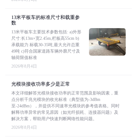
13米平板车的标准尺寸和载重参
数
13米平板车主要技术参数包括: a)外形
尺寸:长13m×宽2.45m,栏板高55cm b)
承载能力:标载30-35吨,最大允许总重
49吨 c)符合国家道路车辆外廓尺寸及
轴荷限值标准
2026年8月4日
光模块接收功率多少是正常
本文详细解答光模块接收功率的正常范围及影响因素，重
点分析千兆光模块的收光标准（典型值为-3dBm
至-24dBm），并提供不同速率光模块的参考值表格。同时
解释功率异常的常见原因（如光纤损耗、连接器问题）及
解决方案，帮助用户快速判断网络性能问题。
2026年8月4日