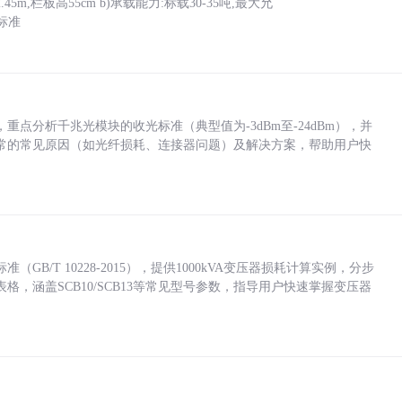
5m,栏板高55cm b)承载能力:标载30-35吨,最大允
标准
点分析千兆光模块的收光标准（典型值为-3dBm至-24dBm），并
常的常见原因（如光纤损耗、连接器问题）及解决方案，帮助用户快
/T 10228-2015），提供1000kVA变压器损耗计算实例，分步
，涵盖SCB10/SCB13等常见型号参数，指导用户快速掌握变压器