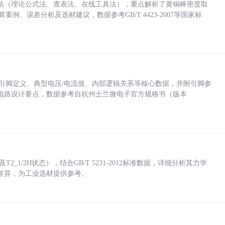
法（理论公式法、查表法、在线工具法），重点解析了黄铜棒密度取
计算案例、误差分析及选材建议，数据参考GB/T 4423-2007等国家标
括各引脚定义、典型电压/电流值、内部逻辑关系等核心数据，并附引脚参
电路设计要点，数据参考自杭州士兰微电子官方规格书（版本
_1/2H状态），结合GB/T 5231-2012标准数据，详细分析其力学
差异，为工业选材提供参考。