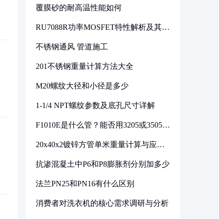
覆膜砂的耐高温性能如何
RU7088R功率MOSFET特性解析及其在
可调电源设计中的实践
不锈钢通风 管道施工
201不锈钢重量计算方法大全
M20螺纹大径和小径是多少
1-1/4 NPT螺纹参数及底孔尺寸详解
F1010E是什么管？能否用3205或3505代
换
20x40x2镀锌方管单米重量计算与应用
分析
抗渗混凝土中P6和P8膨胀剂分别加多少
法兰PN25和PN16有什么区别
消费者对洗衣机的核心需求调研与分析