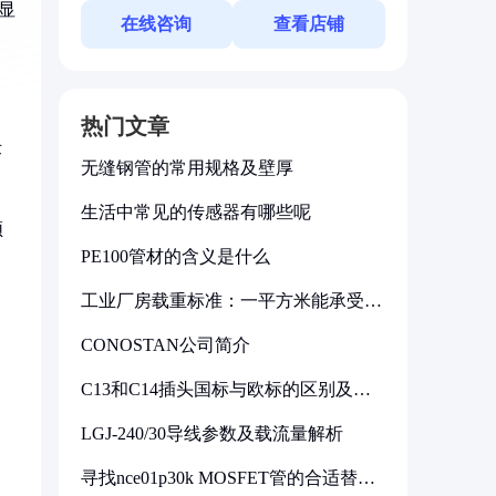
显
在线咨询
查看店铺
热门文章
术
无缝钢管的常用规格及壁厚
生活中常见的传感器有哪些呢
频
PE100管材的含义是什么
工业厂房载重标准：一平方米能承受多
少公斤
CONOSTAN公司简介
C13和C14插头国标与欧标的区别及其
标准解析
LGJ-240/30导线参数及载流量解析
寻找nce01p30k MOSFET管的合适替代
型号