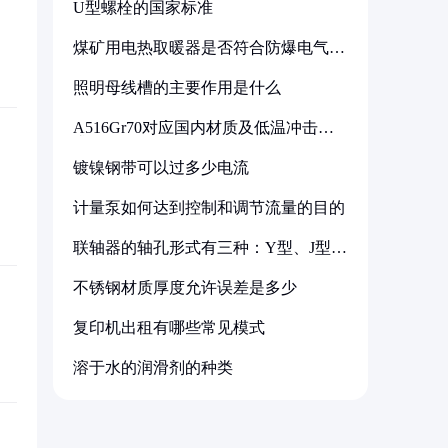
U型螺栓的国家标准
煤矿用电热取暖器是否符合防爆电气设
备标准
照明母线槽的主要作用是什么
A516Gr70对应国内材质及低温冲击要
求解析
镀镍钢带可以过多少电流
计量泵如何达到控制和调节流量的目的
联轴器的轴孔形式有三种：Y型、J型、
Z型
不锈钢材质厚度允许误差是多少
复印机出租有哪些常见模式
溶于水的润滑剂的种类