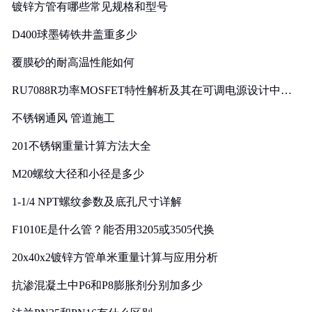
镀锌方管有哪些常见规格和型号
D400球墨铸铁井盖重多少
覆膜砂的耐高温性能如何
RU7088R功率MOSFET特性解析及其在可调电源设计中的
实践
不锈钢通风 管道施工
201不锈钢重量计算方法大全
M20螺纹大径和小径是多少
1-1/4 NPT螺纹参数及底孔尺寸详解
F1010E是什么管？能否用3205或3505代换
20x40x2镀锌方管单米重量计算与应用分析
抗渗混凝土中P6和P8膨胀剂分别加多少