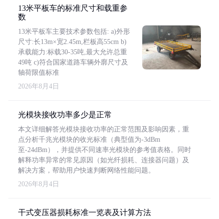
13米平板车的标准尺寸和载重参
数
13米平板车主要技术参数包括: a)外形
尺寸:长13m×宽2.45m,栏板高55cm b)
承载能力:标载30-35吨,最大允许总重
49吨 c)符合国家道路车辆外廓尺寸及
轴荷限值标准
2026年8月4日
光模块接收功率多少是正常
本文详细解答光模块接收功率的正常范围及影响因素，重
点分析千兆光模块的收光标准（典型值为-3dBm
至-24dBm），并提供不同速率光模块的参考值表格。同时
解释功率异常的常见原因（如光纤损耗、连接器问题）及
解决方案，帮助用户快速判断网络性能问题。
2026年8月4日
干式变压器损耗标准一览表及计算方法