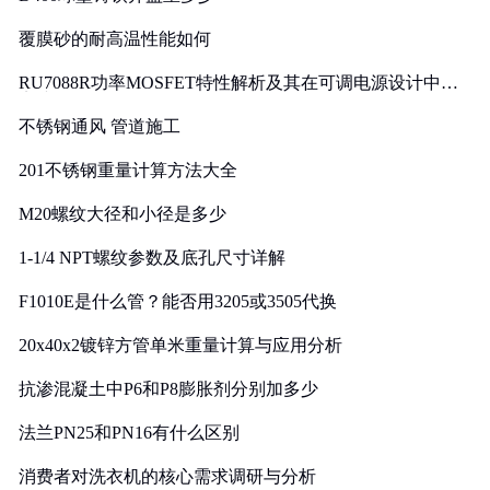
覆膜砂的耐高温性能如何
RU7088R功率MOSFET特性解析及其在可调电源设计中的
实践
不锈钢通风 管道施工
201不锈钢重量计算方法大全
M20螺纹大径和小径是多少
1-1/4 NPT螺纹参数及底孔尺寸详解
F1010E是什么管？能否用3205或3505代换
20x40x2镀锌方管单米重量计算与应用分析
抗渗混凝土中P6和P8膨胀剂分别加多少
法兰PN25和PN16有什么区别
消费者对洗衣机的核心需求调研与分析