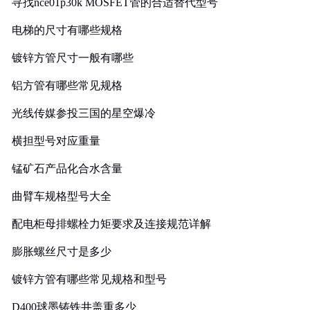
寻找nce01p30k MOSFET管的合适替代型号
电梯的尺寸有哪些规格
镀锌方管尺寸一般有哪些
铝方管有哪些常见规格
光线传媒参投三国的星空爆冷
横担型号对应重量
锰矿石产品化合水含量
曲臂车规格型号大全
配电柜母排螺栓力矩要求及连接规范详解
膨胀螺丝尺寸是多少
镀锌方管有哪些常见规格和型号
D400球墨铸铁井盖重多少