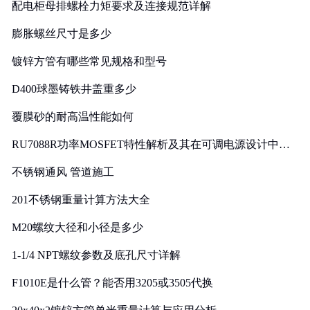
配电柜母排螺栓力矩要求及连接规范详解
膨胀螺丝尺寸是多少
镀锌方管有哪些常见规格和型号
D400球墨铸铁井盖重多少
覆膜砂的耐高温性能如何
RU7088R功率MOSFET特性解析及其在可调电源设计中的
实践
不锈钢通风 管道施工
201不锈钢重量计算方法大全
M20螺纹大径和小径是多少
1-1/4 NPT螺纹参数及底孔尺寸详解
F1010E是什么管？能否用3205或3505代换