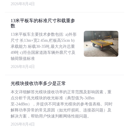
2026年8月4日
13米平板车的标准尺寸和载重参
数
13米平板车主要技术参数包括: a)外形
尺寸:长13m×宽2.45m,栏板高55cm b)
承载能力:标载30-35吨,最大允许总重
49吨 c)符合国家道路车辆外廓尺寸及
轴荷限值标准
2026年8月4日
光模块接收功率多少是正常
本文详细解答光模块接收功率的正常范围及影响因素，重
点分析千兆光模块的收光标准（典型值为-3dBm
至-24dBm），并提供不同速率光模块的参考值表格。同时
解释功率异常的常见原因（如光纤损耗、连接器问题）及
解决方案，帮助用户快速判断网络性能问题。
2026年8月4日