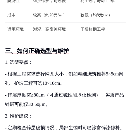
防腐性
锌层保护，耐锈蚀
易生锈，寿命1-2年
成本
较高（约20元/㎡）
较低（约8元/㎡）
适用环境
潮湿、高腐蚀环境
干燥短期工程
三、如何正确选型与维护
1. 选型要点：
- 根据工程需求选择网孔大小，例如精细浇筑推荐5×5cm网
孔，护坡工程可选10×10cm。
- 锌层厚度需≥80μm（可通过磁性测厚仪检测），劣质产品
锌层可能仅30-50μm。
2. 维护建议：
- 定期检查锌层破损情况，局部生锈时可喷涂富锌漆修补。