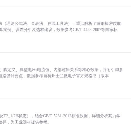
法（理论公式法、查表法、在线工具法），重点解析了黄铜棒密度取
计算案例、误差分析及选材建议，数据参考GB/T 4423-2007等国家标
括各引脚定义、典型电压/电流值、内部逻辑关系等核心数据，并附引脚参
电路设计要点，数据参考自杭州士兰微电子官方规格书（版本
_1/2H状态），结合GB/T 5231-2012标准数据，详细分析其力学
差异，为工业选材提供参考。