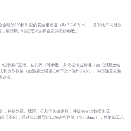
砂200目对应的表面粗糙度（Ra 3.2-6.3μm），并对比不同目数
业实践，帮助用户根据需求选择合适的喷砂参数。
力，包括螺杆直径、钻孔尺寸等参数，并依据专业标准（如《混凝土结
方法和典型数值（如混凝土强度C30下设计值约80kN）。内容涵盖安装
员参考。
底孔计算，包括外径、螺距、公差等关键参数，并提供专业数据来源
孔尺寸的常见疑问，通过公式推导给出精确推荐值（Φ5.18mm），并附加工艺