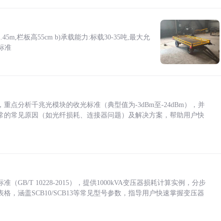
5m,栏板高55cm b)承载能力:标载30-35吨,最大允
标准
点分析千兆光模块的收光标准（典型值为-3dBm至-24dBm），并
常的常见原因（如光纤损耗、连接器问题）及解决方案，帮助用户快
/T 10228-2015），提供1000kVA变压器损耗计算实例，分步
，涵盖SCB10/SCB13等常见型号参数，指导用户快速掌握变压器