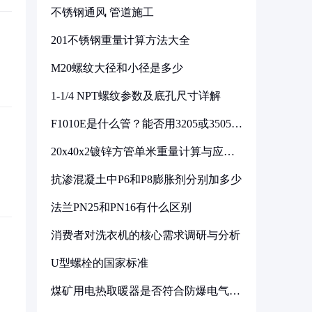
不锈钢通风 管道施工
201不锈钢重量计算方法大全
M20螺纹大径和小径是多少
1-1/4 NPT螺纹参数及底孔尺寸详解
F1010E是什么管？能否用3205或3505代
换
20x40x2镀锌方管单米重量计算与应用
分析
抗渗混凝土中P6和P8膨胀剂分别加多少
法兰PN25和PN16有什么区别
消费者对洗衣机的核心需求调研与分析
U型螺栓的国家标准
煤矿用电热取暖器是否符合防爆电气设
备标准