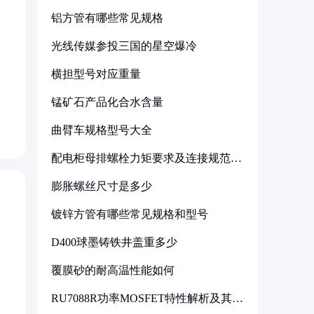
铝方管有哪些常见规格
光线传媒参投三国的星空爆冷
横担型号对应重量
锰矿石产品化合水含量
曲臂车规格型号大全
配电柜母排螺栓力矩要求及连接规范详
解
膨胀螺丝尺寸是多少
镀锌方管有哪些常见规格和型号
D400球墨铸铁井盖重多少
覆膜砂的耐高温性能如何
RU7088R功率MOSFET特性解析及其在
可调电源设计中的实践