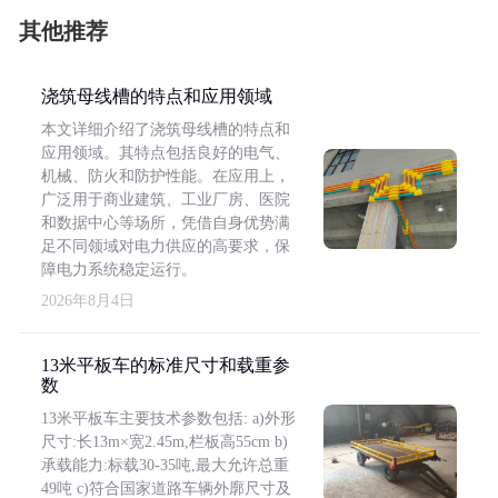
其他推荐
浇筑母线槽的特点和应用领域
本文详细介绍了浇筑母线槽的特点和
应用领域。其特点包括良好的电气、
机械、防火和防护性能。在应用上，
广泛用于商业建筑、工业厂房、医院
和数据中心等场所，凭借自身优势满
足不同领域对电力供应的高要求，保
障电力系统稳定运行。
2026年8月4日
13米平板车的标准尺寸和载重参
数
13米平板车主要技术参数包括: a)外形
尺寸:长13m×宽2.45m,栏板高55cm b)
承载能力:标载30-35吨,最大允许总重
49吨 c)符合国家道路车辆外廓尺寸及