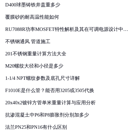
D400球墨铸铁井盖重多少
覆膜砂的耐高温性能如何
RU7088R功率MOSFET特性解析及其在可调电源设计中的
实践
不锈钢通风 管道施工
201不锈钢重量计算方法大全
M20螺纹大径和小径是多少
1-1/4 NPT螺纹参数及底孔尺寸详解
F1010E是什么管？能否用3205或3505代换
20x40x2镀锌方管单米重量计算与应用分析
抗渗混凝土中P6和P8膨胀剂分别加多少
法兰PN25和PN16有什么区别