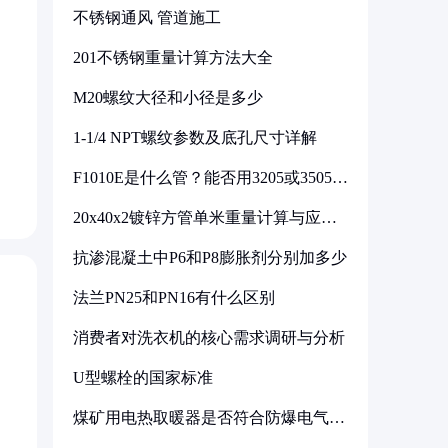
不锈钢通风 管道施工
201不锈钢重量计算方法大全
M20螺纹大径和小径是多少
1-1/4 NPT螺纹参数及底孔尺寸详解
F1010E是什么管？能否用3205或3505代
换
20x40x2镀锌方管单米重量计算与应用
分析
抗渗混凝土中P6和P8膨胀剂分别加多少
法兰PN25和PN16有什么区别
消费者对洗衣机的核心需求调研与分析
U型螺栓的国家标准
煤矿用电热取暖器是否符合防爆电气设
备标准