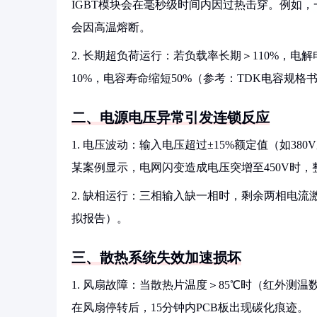
IGBT模块会在毫秒级时间内因过热击穿。例如，一
会因高温熔断。
2. 长期超负荷运行：若负载率长期＞110%，
10%，电容寿命缩短50%（参考：TDK电容规格
二、电源电压异常引发连锁反应
1. 电压波动：输入电压超过±15%额定值（如38
某案例显示，电网闪变造成电压突增至450V时，
2. 缺相运行：三相输入缺一相时，剩余两相电流激
拟报告）。
三、散热系统失效加速损坏
1. 风扇故障：当散热片温度＞85℃时（红外测温
在风扇停转后，15分钟内PCB板出现碳化痕迹。