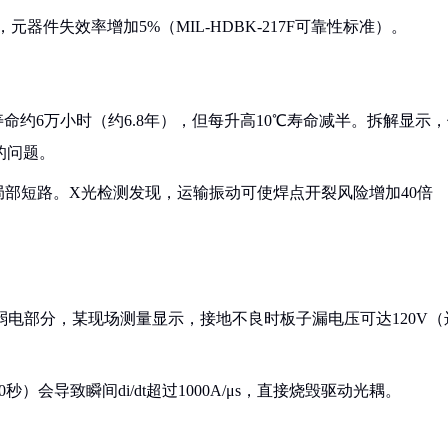
元器件失效率增加5%（MIL-HDBK-217F可靠性标准）。
寿命约6万小时（约6.8年），但每升高10℃寿命减半。拆解显示
的问题。
局部短路。X光检测发现，运输振动可使焊点开裂风险增加40倍
击弱电部分，某现场测量显示，接地不良时板子漏电压可达120V（
0秒）会导致瞬间di/dt超过1000A/μs，直接烧毁驱动光耦。