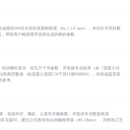
砂200目对应的表面粗糙度（Ra 3.2-6.3μm），并对比不同目数
业实践，帮助用户根据需求选择合适的喷砂参数。
力，包括螺杆直径、钻孔尺寸等参数，并依据专业标准（如《混凝土结
方法和典型数值（如混凝土强度C30下设计值约80kN）。内容涵盖安装
员参考。
底孔计算，包括外径、螺距、公差等关键参数，并提供专业数据来源
孔尺寸的常见疑问，通过公式推导给出精确推荐值（Φ5.18mm），并附加工艺