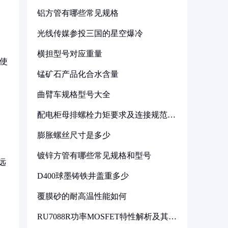
铝方管有哪些常见规格
光线传媒参投三国的星空爆冷
横担型号对应重量
，使
锰矿石产品化合水含量
曲臂车规格型号大全
配电柜母排螺栓力矩要求及连接规范详
解
膨胀螺丝尺寸是多少
镀锌方管有哪些常见规格和型号
远
D400球墨铸铁井盖重多少
覆膜砂的耐高温性能如何
RU7088R功率MOSFET特性解析及其在
可调电源设计中的实践