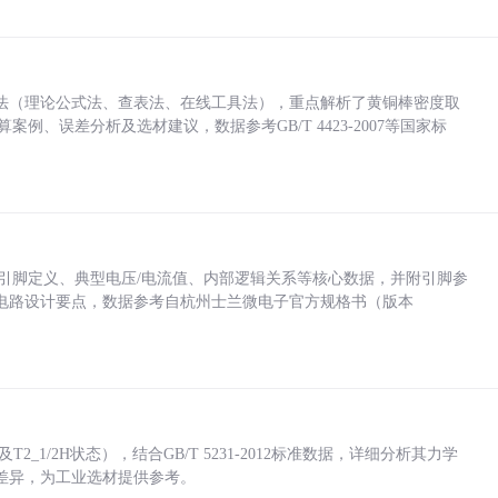
法（理论公式法、查表法、在线工具法），重点解析了黄铜棒密度取
计算案例、误差分析及选材建议，数据参考GB/T 4423-2007等国家标
括各引脚定义、典型电压/电流值、内部逻辑关系等核心数据，并附引脚参
电路设计要点，数据参考自杭州士兰微电子官方规格书（版本
_1/2H状态），结合GB/T 5231-2012标准数据，详细分析其力学
差异，为工业选材提供参考。