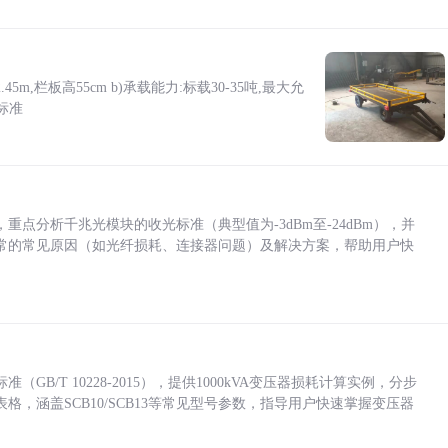
5m,栏板高55cm b)承载能力:标载30-35吨,最大允
标准
点分析千兆光模块的收光标准（典型值为-3dBm至-24dBm），并
常的常见原因（如光纤损耗、连接器问题）及解决方案，帮助用户快
/T 10228-2015），提供1000kVA变压器损耗计算实例，分步
，涵盖SCB10/SCB13等常见型号参数，指导用户快速掌握变压器