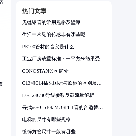
箔
热门文章
无缝钢管的常用规格及壁厚
生活中常见的传感器有哪些呢
PE100管材的含义是什么
工业厂房载重标准：一平方米能承受多
。
少公斤
CONOSTAN公司简介
C13和C14插头国标与欧标的区别及其
模
标准解析
LGJ-240/30导线参数及载流量解析
寻找nce01p30k MOSFET管的合适替代
型号
电梯的尺寸有哪些规格
器
镀锌方管尺寸一般有哪些