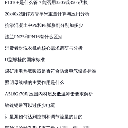
F1010E是什么管？能否用3205或3505代换
20x40x2镀锌方管单米重量计算与应用分析
抗渗混凝土中P6和P8膨胀剂分别加多少
法兰PN25和PN16有什么区别
消费者对洗衣机的核心需求调研与分析
U型螺栓的国家标准
煤矿用电热取暖器是否符合防爆电气设备标准
照明母线槽的主要作用是什么
A516Gr70对应国内材质及低温冲击要求解析
镀镍钢带可以过多少电流
计量泵如何达到控制和调节流量的目的