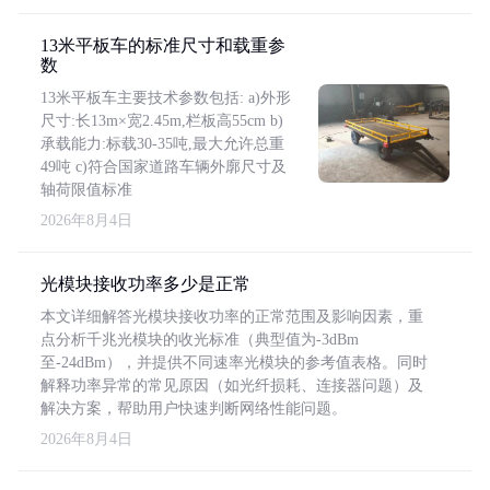
13米平板车的标准尺寸和载重参
数
13米平板车主要技术参数包括: a)外形
尺寸:长13m×宽2.45m,栏板高55cm b)
承载能力:标载30-35吨,最大允许总重
49吨 c)符合国家道路车辆外廓尺寸及
轴荷限值标准
2026年8月4日
光模块接收功率多少是正常
本文详细解答光模块接收功率的正常范围及影响因素，重
点分析千兆光模块的收光标准（典型值为-3dBm
至-24dBm），并提供不同速率光模块的参考值表格。同时
解释功率异常的常见原因（如光纤损耗、连接器问题）及
解决方案，帮助用户快速判断网络性能问题。
2026年8月4日