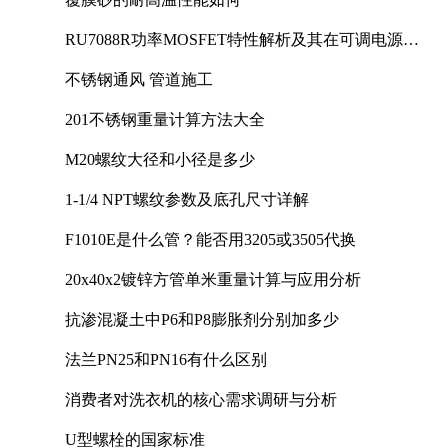
RU7088R功率MOSFET特性解析及其在可调电源设
计中的实践
不锈钢通风 管道施工
201不锈钢重量计算方法大全
M20螺纹大径和小径是多少
1-1/4 NPT螺纹参数及底孔尺寸详解
F1010E是什么管？能否用3205或3505代换
20x40x2镀锌方管单米重量计算与应用分析
抗渗混凝土中P6和P8膨胀剂分别加多少
法兰PN25和PN16有什么区别
消费者对洗衣机的核心需求调研与分析
U型螺栓的国家标准