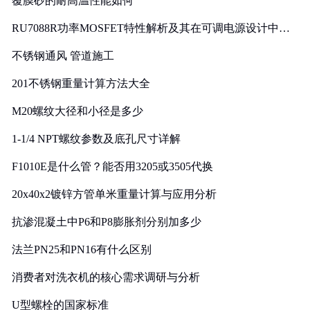
覆膜砂的耐高温性能如何
RU7088R功率MOSFET特性解析及其在可调电源设计中的
实践
不锈钢通风 管道施工
201不锈钢重量计算方法大全
M20螺纹大径和小径是多少
1-1/4 NPT螺纹参数及底孔尺寸详解
F1010E是什么管？能否用3205或3505代换
20x40x2镀锌方管单米重量计算与应用分析
抗渗混凝土中P6和P8膨胀剂分别加多少
法兰PN25和PN16有什么区别
消费者对洗衣机的核心需求调研与分析
U型螺栓的国家标准