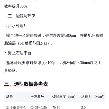
效率提升30%。
（三）能源与环保
1. 污水处理厂
- 曝气池平台需耐酸碱，锌层厚度需≥80μm，并搭配环氧树
脂涂层（pH耐受范围2-12）。
2. 海上石油平台
- 盐雾环境要求锌层厚度≥100μm，横杆间距≤30mm以防工
具坠落。
三、选型数据参考表
场景
推荐型号
锌层厚度（μm）
承载力（吨/m²）
工业重型平台
G405/40/50
70-80
5.0