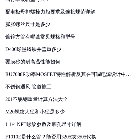
配电柜母排螺栓力矩要求及连接规范详解
膨胀螺丝尺寸是多少
镀锌方管有哪些常见规格和型号
D400球墨铸铁井盖重多少
覆膜砂的耐高温性能如何
RU7088R功率MOSFET特性解析及其在可调电源设计中的
实践
不锈钢通风 管道施工
201不锈钢重量计算方法大全
M20螺纹大径和小径是多少
1-1/4 NPT螺纹参数及底孔尺寸详解
F1010E是什么管？能否用3205或3505代换