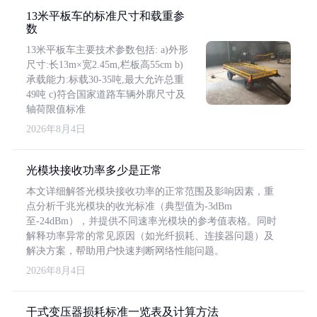
13米平板车的标准尺寸和载重参
数
13米平板车主要技术参数包括: a)外形
尺寸:长13m×宽2.45m,栏板高55cm b)
承载能力:标载30-35吨,最大允许总重
49吨 c)符合国家道路车辆外廓尺寸及
轴荷限值标准
2026年8月4日
光模块接收功率多少是正常
本文详细解答光模块接收功率的正常范围及影响因素，重
点分析千兆光模块的收光标准（典型值为-3dBm
至-24dBm），并提供不同速率光模块的参考值表格。同时
解释功率异常的常见原因（如光纤损耗、连接器问题）及
解决方案，帮助用户快速判断网络性能问题。
2026年8月4日
干式变压器损耗标准一览表及计算方法