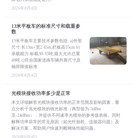
2026年8月4日
13米平板车的标准尺寸和载重参
数
13米平板车主要技术参数包括: a)外形
尺寸:长13m×宽2.45m,栏板高55cm b)
承载能力:标载30-35吨,最大允许总重
49吨 c)符合国家道路车辆外廓尺寸及
轴荷限值标准
2026年8月4日
光模块接收功率多少是正常
本文详细解答光模块接收功率的正常范围及影响因素，重
点分析千兆光模块的收光标准（典型值为-3dBm
至-24dBm），并提供不同速率光模块的参考值表格。同时
解释功率异常的常见原因（如光纤损耗、连接器问题）及
解决方案，帮助用户快速判断网络性能问题。
2026年8月4日