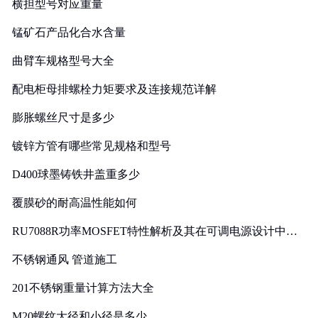
横担型号对应重量
锰矿石产品化合水含量
曲臂车规格型号大全
配电柜母排螺栓力矩要求及连接规范详解
膨胀螺丝尺寸是多少
镀锌方管有哪些常见规格和型号
D400球墨铸铁井盖重多少
覆膜砂的耐高温性能如何
RU7088R功率MOSFET特性解析及其在可调电源设计中的
实践
不锈钢通风 管道施工
201不锈钢重量计算方法大全
M20螺纹大径和小径是多少