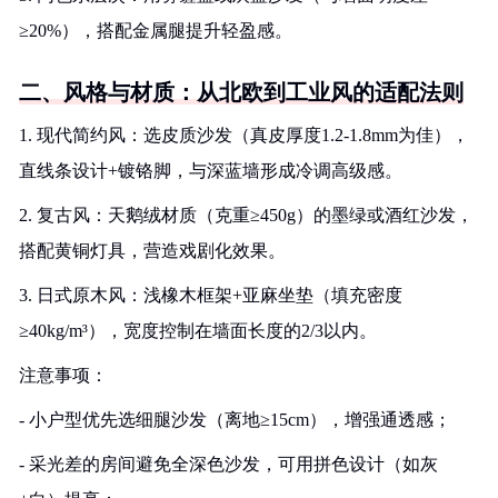
≥20%），搭配金属腿提升轻盈感。
二、风格与材质：从北欧到工业风的适配法则
1. 现代简约风：选皮质沙发（真皮厚度1.2-1.8mm为佳），
直线条设计+镀铬脚，与深蓝墙形成冷调高级感。
2. 复古风：天鹅绒材质（克重≥450g）的墨绿或酒红沙发，
搭配黄铜灯具，营造戏剧化效果。
3. 日式原木风：浅橡木框架+亚麻坐垫（填充密度
≥40kg/m³），宽度控制在墙面长度的2/3以内。
注意事项：
- 小户型优先选细腿沙发（离地≥15cm），增强通透感；
- 采光差的房间避免全深色沙发，可用拼色设计（如灰