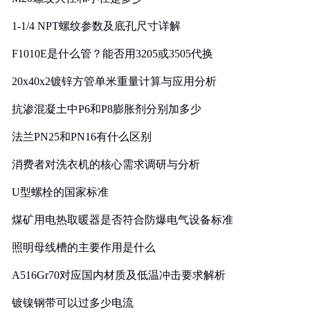
1-1/4 NPT螺纹参数及底孔尺寸详解
F1010E是什么管？能否用3205或3505代换
20x40x2镀锌方管单米重量计算与应用分析
抗渗混凝土中P6和P8膨胀剂分别加多少
法兰PN25和PN16有什么区别
消费者对洗衣机的核心需求调研与分析
U型螺栓的国家标准
煤矿用电热取暖器是否符合防爆电气设备标准
照明母线槽的主要作用是什么
A516Gr70对应国内材质及低温冲击要求解析
镀镍钢带可以过多少电流