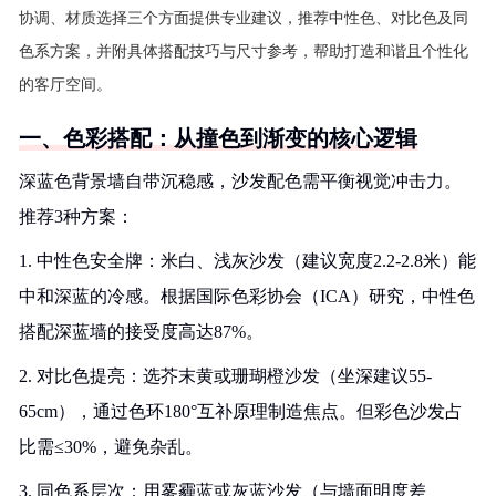
协调、材质选择三个方面提供专业建议，推荐中性色、对比色及同
色系方案，并附具体搭配技巧与尺寸参考，帮助打造和谐且个性化
的客厅空间。
一、色彩搭配：从撞色到渐变的核心逻辑
深蓝色背景墙自带沉稳感，沙发配色需平衡视觉冲击力。
推荐3种方案：
1. 中性色安全牌：米白、浅灰沙发（建议宽度2.2-2.8米）能
中和深蓝的冷感。根据国际色彩协会（ICA）研究，中性色
搭配深蓝墙的接受度高达87%。
2. 对比色提亮：选芥末黄或珊瑚橙沙发（坐深建议55-
65cm），通过色环180°互补原理制造焦点。但彩色沙发占
比需≤30%，避免杂乱。
3. 同色系层次：用雾霾蓝或灰蓝沙发（与墙面明度差