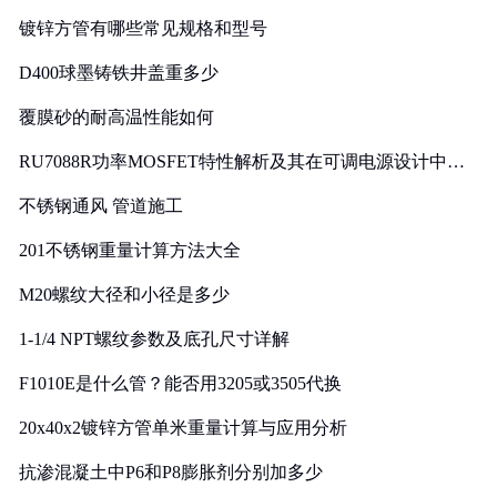
镀锌方管有哪些常见规格和型号
D400球墨铸铁井盖重多少
覆膜砂的耐高温性能如何
RU7088R功率MOSFET特性解析及其在可调电源设计中的
实践
不锈钢通风 管道施工
201不锈钢重量计算方法大全
M20螺纹大径和小径是多少
1-1/4 NPT螺纹参数及底孔尺寸详解
F1010E是什么管？能否用3205或3505代换
20x40x2镀锌方管单米重量计算与应用分析
抗渗混凝土中P6和P8膨胀剂分别加多少