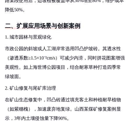
路某段使用后，边坡植被覆盖率从30%增至80%，维护成本
降低50%。
二、扩展应用场景与创新案例
1. 城市园林与景观绿化
市政公园的斜坡或人工湖岸常选用凹凸护坡砖。其透水性
（渗透系数≥1.5×10⁻²cm/s）可减少内涝，同时拼花图案增强
美观性。如上海世博公园项目，结合耐寒草种打造四季常
绿坡面。
2. 矿山修复与尾矿库治理
在矿山生态修复中，凹凸砖通过填充客土和种植耐旱植物
（如紫穗槐），加速废弃地复绿。山西某煤矿修复案例显
示，3年内土壤侵蚀量下降90%。