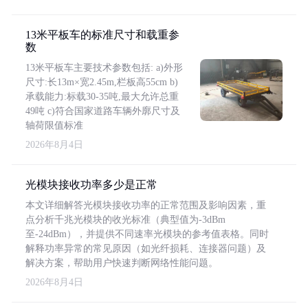
13米平板车的标准尺寸和载重参
数
13米平板车主要技术参数包括: a)外形
尺寸:长13m×宽2.45m,栏板高55cm b)
承载能力:标载30-35吨,最大允许总重
49吨 c)符合国家道路车辆外廓尺寸及
轴荷限值标准
2026年8月4日
光模块接收功率多少是正常
本文详细解答光模块接收功率的正常范围及影响因素，重
点分析千兆光模块的收光标准（典型值为-3dBm
至-24dBm），并提供不同速率光模块的参考值表格。同时
解释功率异常的常见原因（如光纤损耗、连接器问题）及
解决方案，帮助用户快速判断网络性能问题。
2026年8月4日