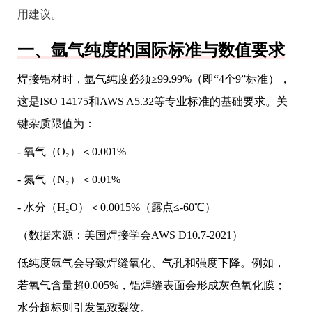
用建议。
一、氩气纯度的国际标准与数值要求
焊接铝材时，氩气纯度必须≥99.99%（即“4个9”标准），
这是ISO 14175和AWS A5.32等专业标准的基础要求。关
键杂质限值为：
- 氧气（O₂）＜0.001%
- 氮气（N₂）＜0.01%
- 水分（H₂O）＜0.0015%（露点≤-60℃）
（数据来源：美国焊接学会AWS D10.7-2021）
低纯度氩气会导致焊缝氧化、气孔和强度下降。例如，
若氧气含量超0.005%，铝焊缝表面会形成灰色氧化膜；
水分超标则引发氢致裂纹。