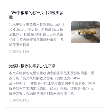
13米平板车的标准尺寸和载重参
数
13米平板车主要技术参数包括: a)外形
尺寸:长13m×宽2.45m,栏板高55cm b)
承载能力:标载30-35吨,最大允许总重
49吨 c)符合国家道路车辆外廓尺寸及
轴荷限值标准
2026年8月4日
光模块接收功率多少是正常
本文详细解答光模块接收功率的正常范围及影响因素，重
点分析千兆光模块的收光标准（典型值为-3dBm
至-24dBm），并提供不同速率光模块的参考值表格。同时
解释功率异常的常见原因（如光纤损耗、连接器问题）及
解决方案，帮助用户快速判断网络性能问题。
2026年8月4日