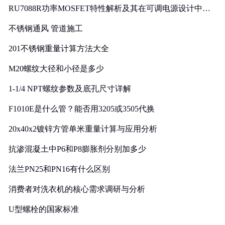
RU7088R功率MOSFET特性解析及其在可调电源设计中的
实践
不锈钢通风 管道施工
201不锈钢重量计算方法大全
M20螺纹大径和小径是多少
1-1/4 NPT螺纹参数及底孔尺寸详解
F1010E是什么管？能否用3205或3505代换
20x40x2镀锌方管单米重量计算与应用分析
抗渗混凝土中P6和P8膨胀剂分别加多少
法兰PN25和PN16有什么区别
消费者对洗衣机的核心需求调研与分析
U型螺栓的国家标准