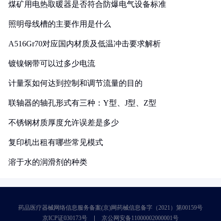
煤矿用电热取暖器是否符合防爆电气设备标准
照明母线槽的主要作用是什么
A516Gr70对应国内材质及低温冲击要求解析
镀镍钢带可以过多少电流
计量泵如何达到控制和调节流量的目的
联轴器的轴孔形式有三种：Y型、J型、Z型
不锈钢材质厚度允许误差是多少
复印机出租有哪些常见模式
溶于水的润滑剂的种类
药品医疗器械网络信息服务备案(京)网药械信息备字（2021）第00159号
京ICP证030173号
京公网安备11000002000001号