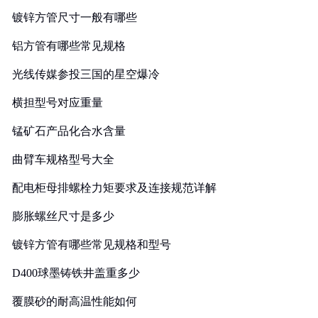
镀锌方管尺寸一般有哪些
铝方管有哪些常见规格
光线传媒参投三国的星空爆冷
横担型号对应重量
锰矿石产品化合水含量
曲臂车规格型号大全
配电柜母排螺栓力矩要求及连接规范详解
膨胀螺丝尺寸是多少
镀锌方管有哪些常见规格和型号
D400球墨铸铁井盖重多少
覆膜砂的耐高温性能如何