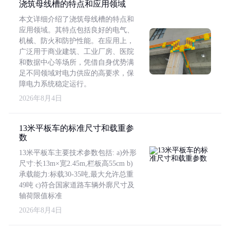
浇筑母线槽的特点和应用领域
本文详细介绍了浇筑母线槽的特点和
应用领域。其特点包括良好的电气、
机械、防火和防护性能。在应用上，
广泛用于商业建筑、工业厂房、医院
和数据中心等场所，凭借自身优势满
足不同领域对电力供应的高要求，保
障电力系统稳定运行。
2026年8月4日
13米平板车的标准尺寸和载重参
数
13米平板车主要技术参数包括: a)外形
尺寸:长13m×宽2.45m,栏板高55cm b)
承载能力:标载30-35吨,最大允许总重
49吨 c)符合国家道路车辆外廓尺寸及
轴荷限值标准
2026年8月4日