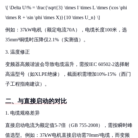
\[ \Delta U\% = \frac{\sqrt{3} \times I \times L \times (\cos \phi
\times R + \sin \phi \times X)}{10 \times U_n} \]
例如：37kW电机（额定电流70A），电缆长度100米，选
35mm²铜缆时压降仅2.1%（实测值）。
3. 温度修正
变频器高频谐波会导致电缆温升，需按IEC 60502-2选择耐
高温型号（如XLPE绝缘），截面积需增加10%-15%（西门
子工程指南建议）。
二、与直接启动的对比
1. 电缆规格差异
直接启动电流为额定值5-7倍（GB 755-2008），需按瞬时峰
值选型。例如：37kW电机直接启动需70mm²电缆，而变频