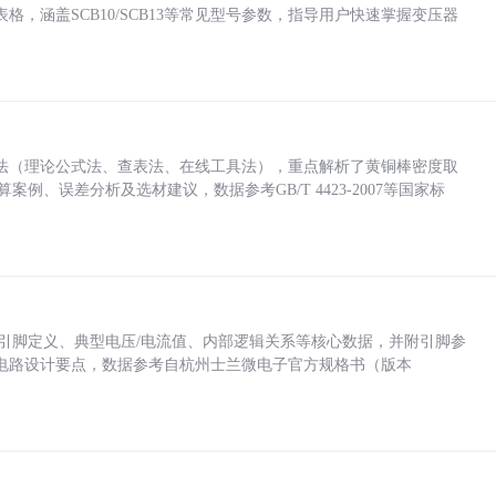
，涵盖SCB10/SCB13等常见型号参数，指导用户快速掌握变压器
法（理论公式法、查表法、在线工具法），重点解析了黄铜棒密度取
计算案例、误差分析及选材建议，数据参考GB/T 4423-2007等国家标
括各引脚定义、典型电压/电流值、内部逻辑关系等核心数据，并附引脚参
电路设计要点，数据参考自杭州士兰微电子官方规格书（版本