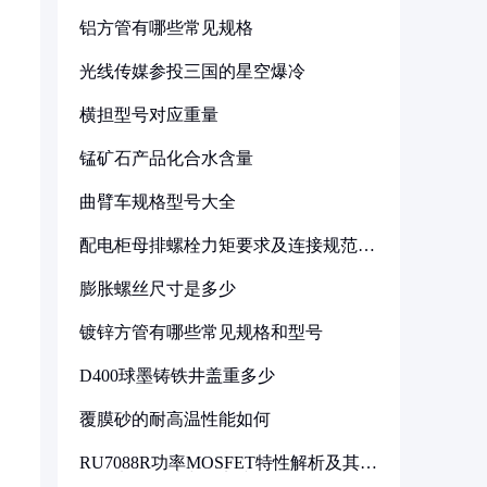
铝方管有哪些常见规格
。
光线传媒参投三国的星空爆冷
横担型号对应重量
锰矿石产品化合水含量
曲臂车规格型号大全
配电柜母排螺栓力矩要求及连接规范详
解
膨胀螺丝尺寸是多少
镀锌方管有哪些常见规格和型号
D400球墨铸铁井盖重多少
覆膜砂的耐高温性能如何
RU7088R功率MOSFET特性解析及其在
可调电源设计中的实践