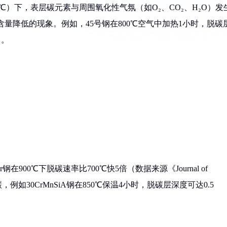
℃）下，表层碳元素与周围氧化性气氛（如O₂、CO₂、H₂O）发
含量降低的现象。例如，45号钢在800℃空气中加热1小时，脱碳
）。
00℃下脱碳速率比700℃快5倍（数据来源《Journal of
剧脱碳，例如30CrMnSiA钢在850℃保温4小时，脱碳层深度可达0.5