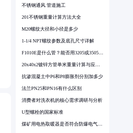
不锈钢通风 管道施工
201不锈钢重量计算方法大全
M20螺纹大径和小径是多少
1-1/4 NPT螺纹参数及底孔尺寸详解
F1010E是什么管？能否用3205或3505代
换
20x40x2镀锌方管单米重量计算与应用
分析
抗渗混凝土中P6和P8膨胀剂分别加多少
法兰PN25和PN16有什么区别
消费者对洗衣机的核心需求调研与分析
U型螺栓的国家标准
煤矿用电热取暖器是否符合防爆电气设
备标准