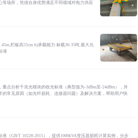
心等场所，凭借自身优势满足不同领域对电力供应
5m,栏板高55cm b)承载能力:标载30-35吨,最大允
标准
点分析千兆光模块的收光标准（典型值为-3dBm至-24dBm），并
常的常见原因（如光纤损耗、连接器问题）及解决方案，帮助用户快
/T 10228-2015），提供1000kVA变压器损耗计算实例，分步