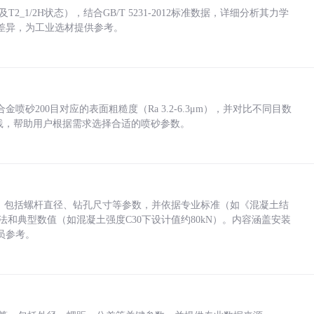
_1/2H状态），结合GB/T 5231-2012标准数据，详细分析其力学
差异，为工业选材提供参考。
砂200目对应的表面粗糙度（Ra 3.2-6.3μm），并对比不同目数
业实践，帮助用户根据需求选择合适的喷砂参数。
力，包括螺杆直径、钻孔尺寸等参数，并依据专业标准（如《混凝土结
方法和典型数值（如混凝土强度C30下设计值约80kN）。内容涵盖安装
员参考。