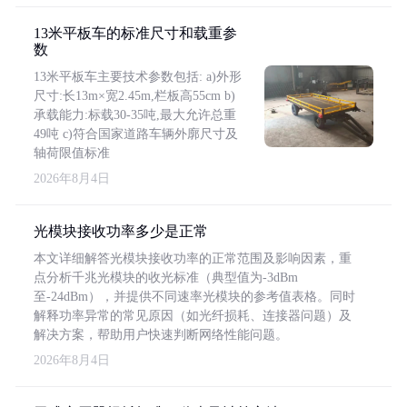
13米平板车的标准尺寸和载重参
数
13米平板车主要技术参数包括: a)外形
尺寸:长13m×宽2.45m,栏板高55cm b)
承载能力:标载30-35吨,最大允许总重
49吨 c)符合国家道路车辆外廓尺寸及
轴荷限值标准
2026年8月4日
光模块接收功率多少是正常
本文详细解答光模块接收功率的正常范围及影响因素，重
点分析千兆光模块的收光标准（典型值为-3dBm
至-24dBm），并提供不同速率光模块的参考值表格。同时
解释功率异常的常见原因（如光纤损耗、连接器问题）及
解决方案，帮助用户快速判断网络性能问题。
2026年8月4日