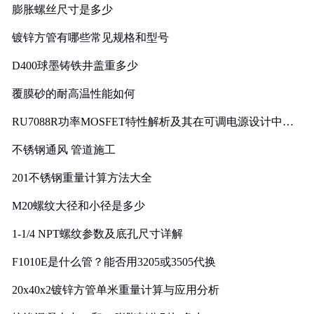
膨胀螺丝尺寸是多少
镀锌方管有哪些常见规格和型号
D400球墨铸铁井盖重多少
覆膜砂的耐高温性能如何
RU7088R功率MOSFET特性解析及其在可调电源设计中的
实践
不锈钢通风 管道施工
201不锈钢重量计算方法大全
M20螺纹大径和小径是多少
1-1/4 NPT螺纹参数及底孔尺寸详解
F1010E是什么管？能否用3205或3505代换
20x40x2镀锌方管单米重量计算与应用分析