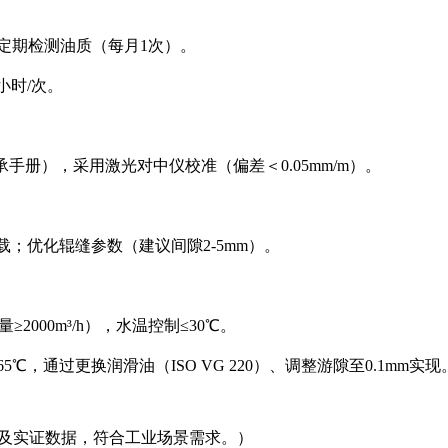
XP），定期检测油质（每月1次）。
小时/次。
KF轴承手册），采用激光对中仪校准（偏差＜0.05mm/m）。
载；优化辊缝参数（建议间隙2-5mm）。
2000m³/h），水温控制≤30℃。
，通过更换润滑油（ISO VG 220）、调整游隙至0.1mm实现
案及实证数据，符合工业场景需求。）