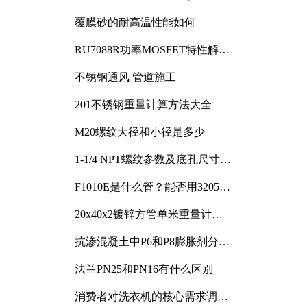
覆膜砂的耐高温性能如何
RU7088R功率MOSFET特性解析
及其在可调电源设计中的实践
不锈钢通风 管道施工
201不锈钢重量计算方法大全
M20螺纹大径和小径是多少
1-1/4 NPT螺纹参数及底孔尺寸详
解
F1010E是什么管？能否用3205或
3505代换
20x40x2镀锌方管单米重量计算
与应用分析
抗渗混凝土中P6和P8膨胀剂分别
加多少
法兰PN25和PN16有什么区别
消费者对洗衣机的核心需求调研