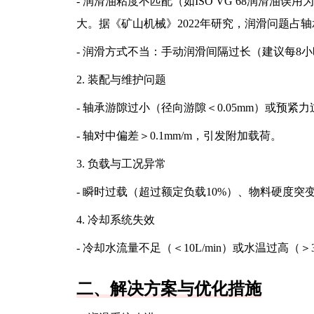
- 润滑油粘度不匹配（如ISO VG 68润滑油误
大。据《矿山机械》2022年研究，润滑问题占轴
- 润滑方式不当：手动润滑间隔过长（建议每8
2. 装配与维护问题
- 轴承游隙过小（径向游隙＜0.05mm）或预紧
- 轴对中偏差＞0.1mm/m，引发附加载荷。
3. 负载与工况异常
- 瞬时过载（超过额定负载10%）、物料硬度突变
4. 冷却系统失效
- 冷却水流量不足（＜10L/min）或水温过高（
二、解决方案与优化措施