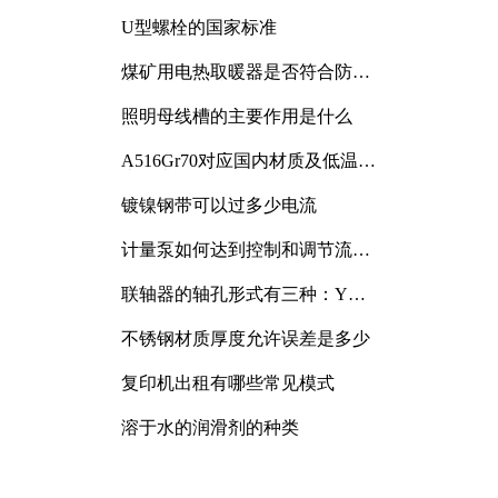
与分析
U型螺栓的国家标准
煤矿用电热取暖器是否符合防爆
电气设备标准
照明母线槽的主要作用是什么
A516Gr70对应国内材质及低温冲
击要求解析
镀镍钢带可以过多少电流
计量泵如何达到控制和调节流量
的目的
联轴器的轴孔形式有三种：Y
型、J型、Z型
不锈钢材质厚度允许误差是多少
复印机出租有哪些常见模式
溶于水的润滑剂的种类