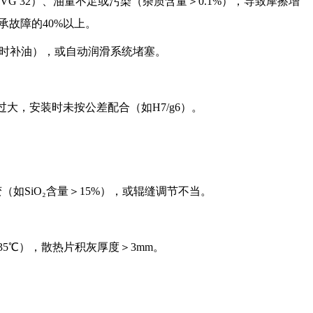
用为VG 32）、油量不足或污染（杂质含量＞0.1%），导致摩擦增
承故障的40%以上。
小时补油），或自动润滑系统堵塞。
力过大，安装时未按公差配合（如H7/g6）。
（如SiO₂含量＞15%），或辊缝调节不当。
＞35℃），散热片积灰厚度＞3mm。