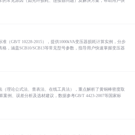
常的常见原因（如光纤损耗、连接器问题）及解决方案，帮助用户快
/T 10228-2015），提供1000kVA变压器损耗计算实例，分步
，涵盖SCB10/SCB13等常见型号参数，指导用户快速掌握变压器
法（理论公式法、查表法、在线工具法），重点解析了黄铜棒密度取
计算案例、误差分析及选材建议，数据参考GB/T 4423-2007等国家标