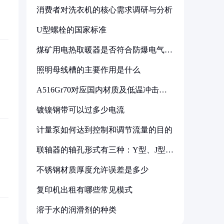
消费者对洗衣机的核心需求调研与分析
U型螺栓的国家标准
煤矿用电热取暖器是否符合防爆电气设
备标准
照明母线槽的主要作用是什么
A516Gr70对应国内材质及低温冲击要
求解析
镀镍钢带可以过多少电流
计量泵如何达到控制和调节流量的目的
联轴器的轴孔形式有三种：Y型、J型、
Z型
不锈钢材质厚度允许误差是多少
复印机出租有哪些常见模式
溶于水的润滑剂的种类