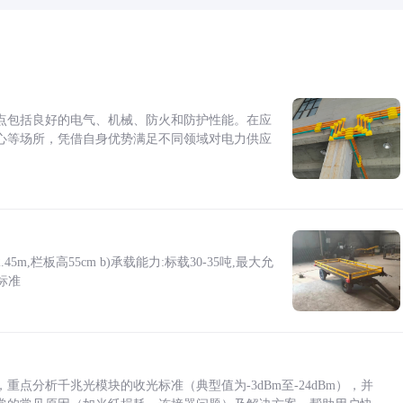
点包括良好的电气、机械、防火和防护性能。在应
心等场所，凭借自身优势满足不同领域对电力供应
5m,栏板高55cm b)承载能力:标载30-35吨,最大允
标准
点分析千兆光模块的收光标准（典型值为-3dBm至-24dBm），并