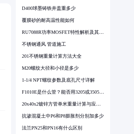
D400球墨铸铁井盖重多少
覆膜砂的耐高温性能如何
RU7088R功率MOSFET特性解析及其在
可调电源设计中的实践
不锈钢通风 管道施工
201不锈钢重量计算方法大全
M20螺纹大径和小径是多少
1-1/4 NPT螺纹参数及底孔尺寸详解
F1010E是什么管？能否用3205或3505代
换
20x40x2镀锌方管单米重量计算与应用
分析
抗渗混凝土中P6和P8膨胀剂分别加多少
法兰PN25和PN16有什么区别