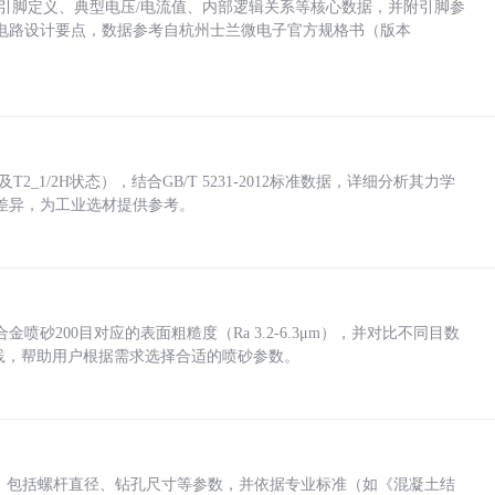
括各引脚定义、典型电压/电流值、内部逻辑关系等核心数据，并附引脚参
电路设计要点，数据参考自杭州士兰微电子官方规格书（版本
_1/2H状态），结合GB/T 5231-2012标准数据，详细分析其力学
差异，为工业选材提供参考。
砂200目对应的表面粗糙度（Ra 3.2-6.3μm），并对比不同目数
业实践，帮助用户根据需求选择合适的喷砂参数。
力，包括螺杆直径、钻孔尺寸等参数，并依据专业标准（如《混凝土结